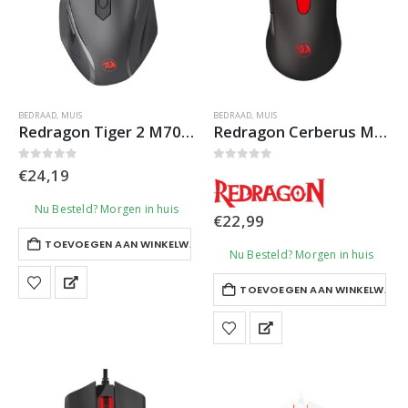
BEDRAAD
,
MUIS
BEDRAAD
,
MUIS
Redragon Tiger 2 M709 Gaming Muis
Redragon Cerberus M703 Gaming Muis
0
out of 5
0
out of 5
€
24,19
Nu Besteld? Morgen in huis
€
22,99
TOEVOEGEN AAN WINKELWAGEN
Nu Besteld? Morgen in huis
TOEVOEGEN AAN WINKELWAGE