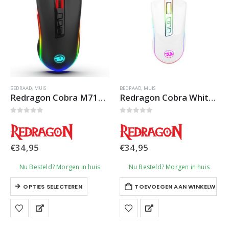
BEDRAAD
,
MUIS
BEDRAAD
,
MUIS
Redragon Cobra M711 Gaming Muis
Redragon Cobra White M711 Gaming Muis
0
out of 5
0
out of 5
€
34,95
€
34,95
Nu Besteld? Morgen in huis
Nu Besteld? Morgen in huis
Dit
OPTIES SELECTEREN
TOEVOEGEN AAN WINKELWAGE
product
heeft
meerdere
variaties.