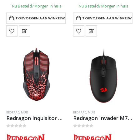
was:
is:
Nu Besteld? Morgen in huis
Nu Besteld? Morgen in huis
€24,95.
€16,94.
TOEVOEGEN AAN WINKELWAGEN
TOEVOEGEN AAN WINKELWAGE
BEDRAAD
,
MUIS
BEDRAAD
,
MUIS
Redragon Inquisitor M608 Gaming Muis
Redragon Invader M719 RGB Gaming Muis
0
out of 5
0
out of 5