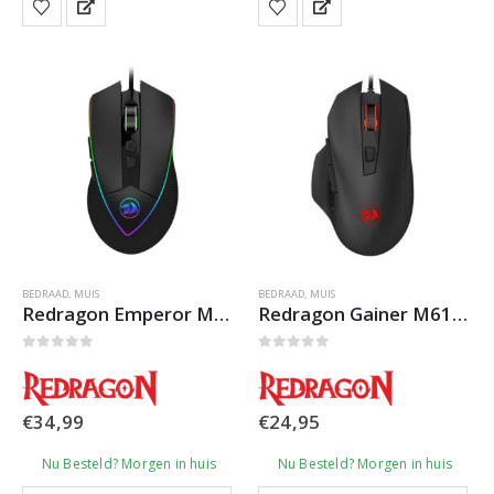
BEDRAAD
,
MUIS
BEDRAAD
,
MUIS
Redragon Emperor M909 RGB Gaming Muis
Redragon Gainer M610 Gaming Muis
0
out of 5
0
out of 5
€
34,99
€
24,95
Nu Besteld? Morgen in huis
Nu Besteld? Morgen in huis