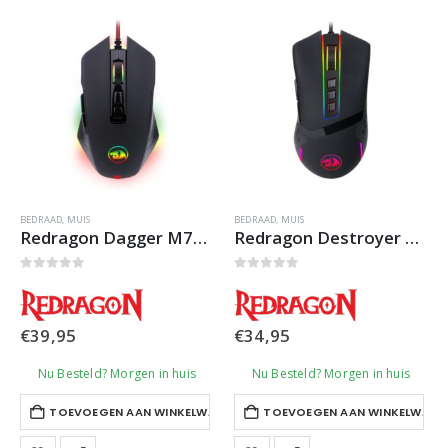
Deze
optie
kan
gekozen
worden
op
de
productpagina
BEDRAAD
,
MUIS
BEDRAAD
,
MUIS
Redragon Dagger M715 RGB Gaming Muis
Redragon Destroyer M712 RGB Gaming Muis
0
out of 5
0
out of 5
€
39,95
€
34,95
Nu Besteld? Morgen in huis
Nu Besteld? Morgen in huis
TOEVOEGEN AAN WINKELWAGEN
TOEVOEGEN AAN WINKELWAGE