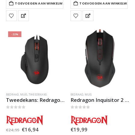
TOEVOEGEN AAN WINKELWAGEN
TOEVOEGEN AAN WINKELWAGE
-32%
BEDRAAD
,
MUIS
,
TWEEDEKANS
BEDRAAD
,
MUIS
Tweedekans: Redragon Gainer M610 Gaming Muis
Redragon Inquisitor 2 M716A Gaming Muis
0
out of 5
0
out of 5
Oorspronkelijke
Huidige
€
16,94
€
19,99
€
24,95
prijs
prijs