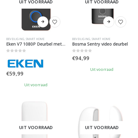
UIT VOORRAAD
UIT VOORRAAD
BEVEILIGING
,
SMART HOME
BEVEILIGING
,
SMART HOME
Eken V7 1080P Deurbel met camera
Bosma Sentry video deurbel
0
out of 5
0
out of 5
€
94,99
Uit voorraad
€
59,99
Uit voorraad
UIT VOORRAAD
UIT VOORRAAD