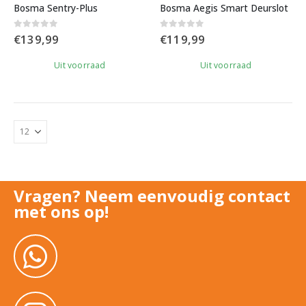
Bosma Sentry-Plus
Bosma Aegis Smart Deurslot
0
out of 5
0
out of 5
€
139,99
€
119,99
Uit voorraad
Uit voorraad
Vragen? Neem eenvoudig contact
met ons op!