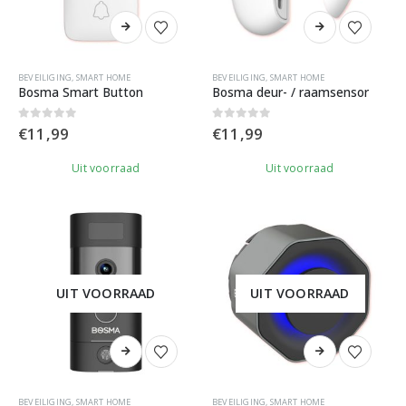
BEVEILIGING
,
SMART HOME
BEVEILIGING
,
SMART HOME
Bosma Smart Button
Bosma deur- / raamsensor
0
out of 5
0
out of 5
€
11,99
€
11,99
Uit voorraad
Uit voorraad
UIT VOORRAAD
UIT VOORRAAD
BEVEILIGING
,
SMART HOME
BEVEILIGING
,
SMART HOME