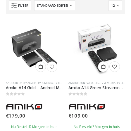
FILTER
ANDROID ONTVANGERS
,
TV & MEDIA
,
TV BOXEN
ANDROID ONTVANGERS
,
TV & MEDIA
,
TV BOXEN
Amiko A14 Gold – Android Media streamer – Android 14
Amiko A14 Green Streaming UHD IPTV Box
0
out of 5
0
out of 5
€
179,00
€
109,00
Nu Besteld? Morgen in huis
Nu Besteld? Morgen in huis