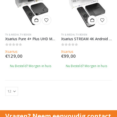
TV & MEDIA
,
TV BOXEN
TV & MEDIA
,
TV BOXEN
Xsarius Pure 4+ Plus UHD Mediastreamer – BT EDition
Xsarius STREAM 4K Android IPTV Streaming Box
0
out of 5
0
out of 5
Xsarius
Xsarius
€
129,00
€
99,00
Nu Besteld? Morgen in huis
Nu Besteld? Morgen in huis
Vragen? Neem eenvoudig contact