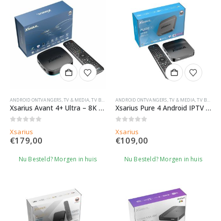
ANDROID ONTVANGERS
,
TV & MEDIA
,
TV BOXEN
ANDROID ONTVANGERS
,
TV & MEDIA
,
TV BOXEN
Xsarius Avant 4+ Ultra – 8K – IPTV Set Top Box
Xsarius Pure 4 Android IPTV Box
0
out of 5
0
out of 5
Xsarius
Xsarius
€
179,00
€
109,00
Nu Besteld? Morgen in huis
Nu Besteld? Morgen in huis