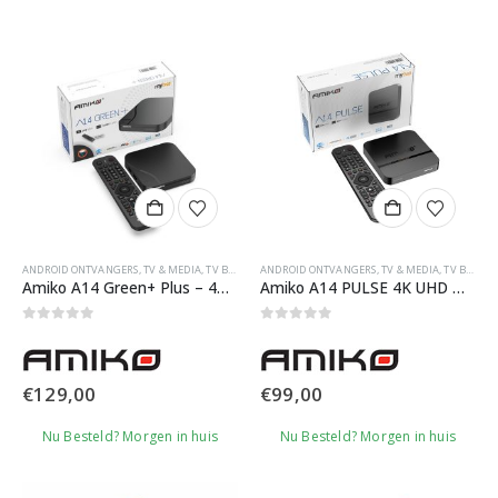
ANDROID ONTVANGERS
,
TV & MEDIA
,
TV BOXEN
ANDROID ONTVANGERS
,
TV & MEDIA
,
TV BOXEN
Amiko A14 Green+ Plus – 4K Android 14 IPTV Box
Amiko A14 PULSE 4K UHD Media Streamer
0
out of 5
0
out of 5
€
129,00
€
99,00
Nu Besteld? Morgen in huis
Nu Besteld? Morgen in huis