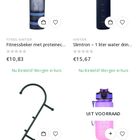
FITNESS
,
KANTOOR
KANTOOR
Fitnessbeker met proteinecompartement – 550ml
Slimtron – 1 liter water drinkbeker reminder – stay hydrated
0
out of 5
0
out of 5
€
10,83
€
15,67
Nu Besteld? Morgen in huis
Nu Besteld? Morgen in huis
UIT VOORRAAD