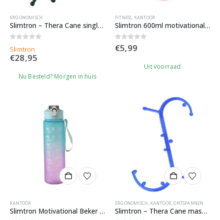
ERGONOMISCH
FITNESS
,
KANTOOR
Slimtron – Thera Cane single curve massagestok
Slimtron 600ml motivational drinkbeker – Fitnessbeker – kids schoolbeker
0
out of 5
0
out of 5
€
5,99
Slimtron
€
28,95
Uit voorraad
Nu Besteld? Morgen in huis
KANTOOR
ERGONOMISCH
,
KANTOOR
,
ONTSPANNEN
Slimtron Motivational Beker – 800 ml – Stay Hydrated – Motiverende tekst
Slimtron – Thera Cane massagestok