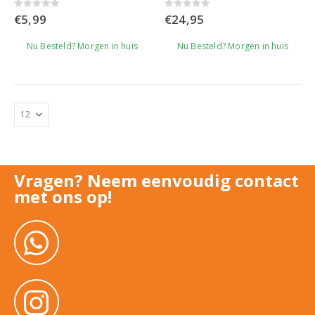
0
out of 5
0
out of 5
€
5,99
€
24,95
Nu Besteld? Morgen in huis
Nu Besteld? Morgen in huis
Vragen? Neem eenvoudig contact
met ons op!