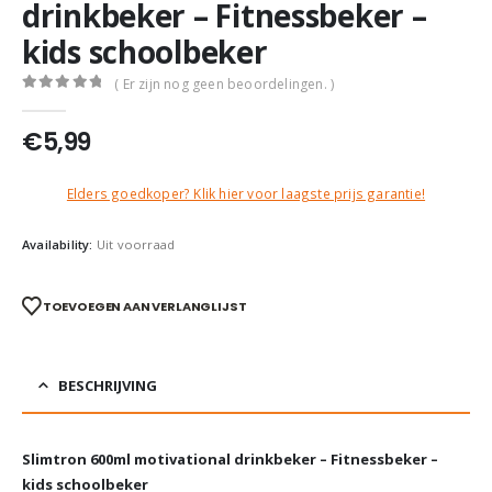
drinkbeker – Fitnessbeker –
kids schoolbeker
( Er zijn nog geen beoordelingen. )
0
out of 5
€
5,99
Elders goedkoper? Klik hier voor laagste prijs garantie!
Availability:
Uit voorraad
TOEVOEGEN AAN VERLANGLIJST
BESCHRIJVING
Slimtron 600ml motivational drinkbeker – Fitnessbeker –
kids schoolbeker