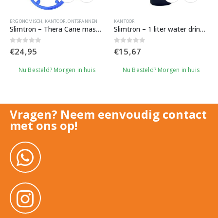
ERGONOMISCH
,
KANTOOR
,
ONTSPANNEN
KANTOOR
Slimtron – Thera Cane massagestok
Slimtron – 1 liter water drinkbeker reminder – stay hydrated
0
out of 5
0
out of 5
€
24,95
€
15,67
Nu Besteld? Morgen in huis
Nu Besteld? Morgen in huis
Vragen? Neem eenvoudig contact
met ons op!