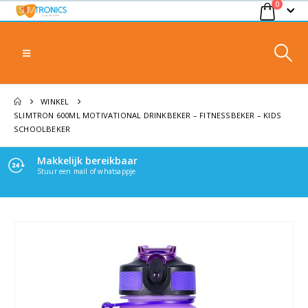
0
WINKEL
SLIMTRON 600ML MOTIVATIONAL DRINKBEKER – FITNESSBEKER – KIDS
SCHOOLBEKER
Makkelijk bereikbaar
Veilig afrekenen
Stuur een mail of whatsappje
100% Veilig betalen, via jouw methode