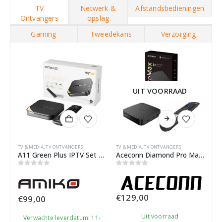
TV
Netwerk &
Afstandsbedieningen
Ontvangers
opslag
Gaming
Tweedekans
Verzorging
UIT VOORRAAD
TV & MEDIA
,
TV ONTVANGERS
TV & MEDIA
,
TV ONTVANGERS
A11 Green Plus IPTV Set Top Box
Aceconn Diamond Pro Max – 4K Media Streamer
0
out of 5
0
out of 5
€
129,00
€
99,00
Uit voorraad
Verwachte leverdatum: 11-