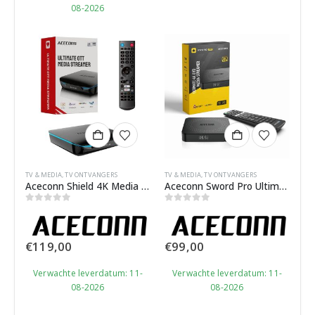
08-2026
TV & MEDIA
,
TV ONTVANGERS
TV & MEDIA
,
TV ONTVANGERS
Aceconn Shield 4K Media Streamer​
Aceconn Sword Pro Ultimate 4K Media Streamer
0
out of 5
0
out of 5
€
119,00
€
99,00
Verwachte leverdatum: 11-
Verwachte leverdatum: 11-
08-2026
08-2026