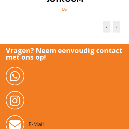
LG
›
»
Vragen? Neem eenvoudig contact
met ons op!
E-Mail