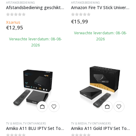
AFSTANDSBEDIENING
AFSTANDSBEDIENING
Afstandsbediening geschikt voor Xsarius Sniper X, V, HD, HD+, HD+ Combo, HD+ OTT, WiFi OTT & SAT
Amazon Fire TV Stick Universele afstandsbediening
0
out of 5
0
out of 5
€
15,99
Xsarius
€
12,95
Verwachte leverdatum: 08-08-
Verwachte leverdatum: 08-08-
2026
2026
TV & MEDIA
,
TV ONTVANGERS
TV & MEDIA
,
TV ONTVANGERS
Amiko A11 BLU IPTV Set Top Box
Amiko A11 Gold IPTV Set Top Box