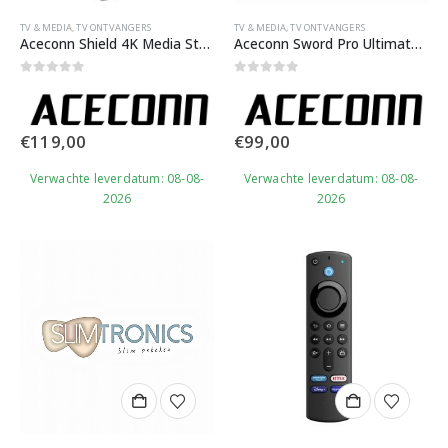
TV & MEDIA
,
TV ONTVANGERS
TV & MEDIA
,
TV ONTVANGERS
Aceconn Shield 4K Media Streamer​
Aceconn Sword Pro Ultimate 4K Media Streamer
0
out of 5
0
out of 5
€
119,00
€
99,00
Verwachte leverdatum: 08-08-
Verwachte leverdatum: 08-08-
2026
2026