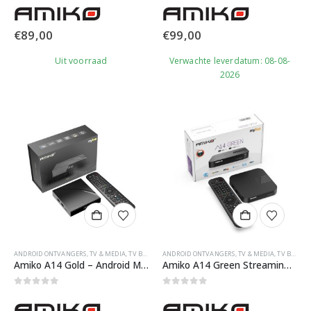
€
89,00
€
99,00
Uit voorraad
Verwachte leverdatum: 08-08-
2026
ANDROID ONTVANGERS
,
TV & MEDIA
,
TV BOXEN
ANDROID ONTVANGERS
,
TV & MEDIA
,
TV BOXEN
Amiko A14 Gold – Android Media streamer – Android 14
Amiko A14 Green Streaming UHD IPTV Box
0
out of 5
0
out of 5