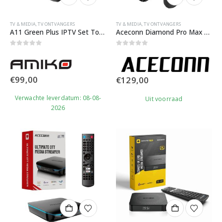
TV & MEDIA
,
TV ONTVANGERS
TV & MEDIA
,
TV ONTVANGERS
A11 Green Plus IPTV Set Top Box
Aceconn Diamond Pro Max – 4K Media Streamer
0
out of 5
0
out of 5
€
99,00
€
129,00
Verwachte leverdatum: 08-08-
Uit voorraad
2026