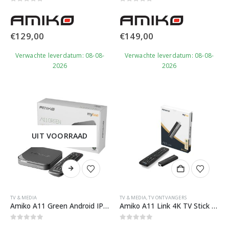
0
out of 5
0
out of 5
€
129,00
€
149,00
Verwachte leverdatum: 08-08-
Verwachte leverdatum: 08-08-
2026
2026
UIT VOORRAAD
TV & MEDIA
TV & MEDIA
,
TV ONTVANGERS
Amiko A11 Green Android IPTV Mediastreamer
Amiko A11 Link 4K TV Stick – IPTV via MYTV3
0
out of 5
0
out of 5