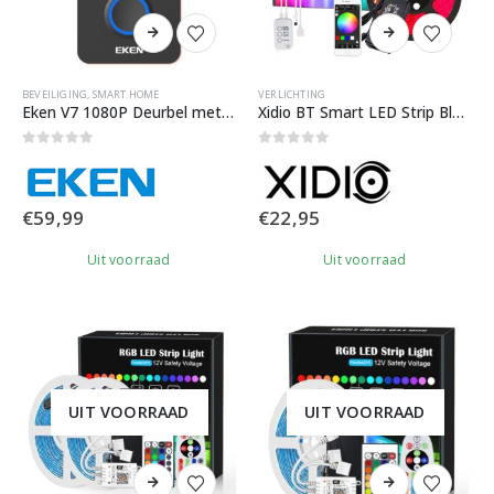
BEVEILIGING
,
SMART HOME
VERLICHTING
Eken V7 1080P Deurbel met camera
Xidio BT Smart LED Strip Bluetooth bediening | 5 meter
0
out of 5
0
out of 5
€
59,99
€
22,95
Uit voorraad
Uit voorraad
UIT VOORRAAD
UIT VOORRAAD