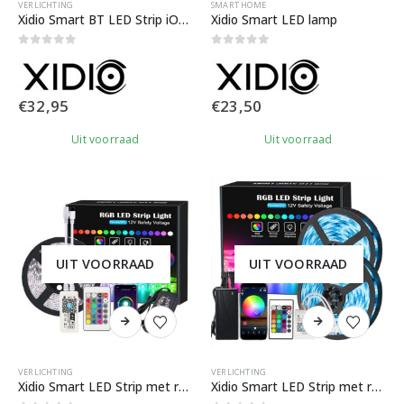
VERLICHTING
SMART HOME
Xidio Smart BT LED Strip iOS & Android app bediening | 10 meter
Xidio Smart LED lamp
0
out of 5
0
out of 5
€
32,95
€
23,50
Uit voorraad
Uit voorraad
UIT VOORRAAD
UIT VOORRAAD
VERLICHTING
VERLICHTING
Xidio Smart LED Strip met remote & app bediening – Alexa & Google Assistant | 5 meter
Xidio Smart LED Strip met remote & app bediening (iOS & Android) – 10 meter