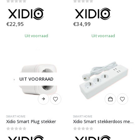
0
out of 5
0
out of 5
€
22,95
€
34,99
Uit voorraad
Uit voorraad
UIT VOORRAAD
SMART HOME
SMART HOME
Xidio Smart Plug stekker
Xidio Smart stekkerdoos met 4* USB poorten
0
out of 5
0
out of 5