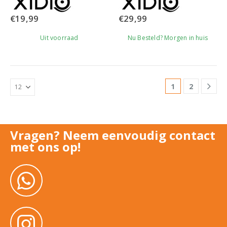
€
19,99
€
29,99
Uit voorraad
Nu Besteld? Morgen in huis
1
2
Vragen? Neem eenvoudig contact
met ons op!