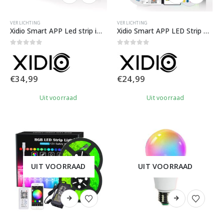
VERLICHTING
VERLICHTING
Xidio Smart APP Led strip iOS & Android app | 10 meter
Xidio Smart APP LED Strip met 2 remotes iOS & Android | 5 Meter
0
out of 5
0
out of 5
€
34,99
€
24,99
Uit voorraad
Uit voorraad
UIT VOORRAAD
UIT VOORRAAD