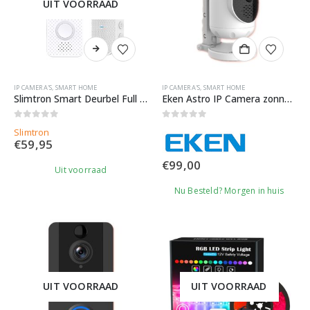
UIT VOORRAAD
IP CAMERA'S
,
SMART HOME
IP CAMERA'S
,
SMART HOME
Slimtron Smart Deurbel Full HD
Eken Astro IP Camera zonnepaneel
0
out of 5
0
out of 5
Slimtron
€
59,95
€
99,00
Uit voorraad
Nu Besteld? Morgen in huis
UIT VOORRAAD
UIT VOORRAAD