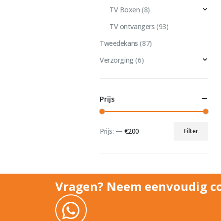
TV Boxen
(8)
TV ontvangers
(93)
Tweedekans
(87)
Verzorging
(6)
Prijs
Prijs:
—
€200
Filter
Min.
Max.
prijs
prijs
Vragen? Neem eenvoudig co