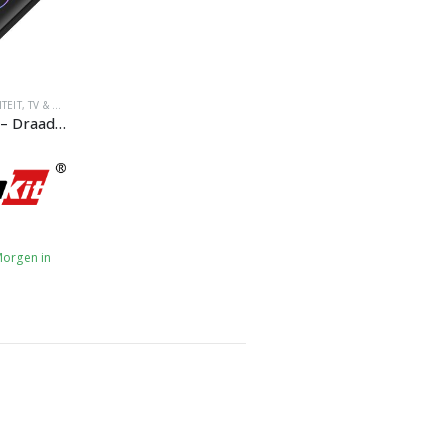
TEIT
,
TV & MEDIA
Carlinkit Lite – Draadloze Adapter voor Naadloze CarPlay & Android Auto
Morgen in