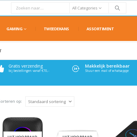
All Categories
GAMING
TWEEDEKANS
ASSORTIMENT
T
Gratis verzending
Makkelijk bereikbaar
bij bestellingen vanaf €70,-
Stuur een mail of whatsappje
Sorteren op: