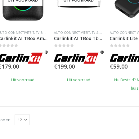
UIT VOORRAAD
UIT VOORRAAD
AUTO-CONNECTIVITEIT
,
TV & MEDIA
AUTO-CONNECTIVITEIT
,
TV & MEDIA
AUTO-CONNECTIVI
Carlinkit AI TBox Ambient – Slimme AI Auto-Adapter met Geavanceerde Functies
Carlinkit AI TBox Tbox UHD Android 13 Draadloze Car Play Adapter
0
out of 5
0
out of 5
0
out of 5
€
179,00
€
199,00
€
59,00
Uit voorraad
Uit voorraad
Nu Besteld? 
huis
Tonen: