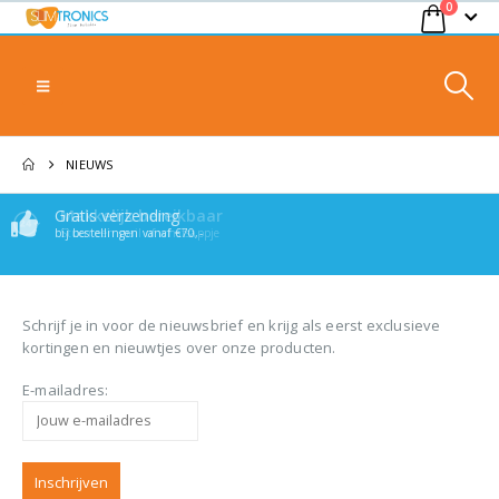
0
NIEUWS
Gratis verzending
Makkelijk bereikbaar
bij bestellingen vanaf €70,-
Stuur een mail of whatsappje
Schrijf je in voor de nieuwsbrief en krijg als eerst exclusieve
kortingen en nieuwtjes over onze producten.
E-mailadres: