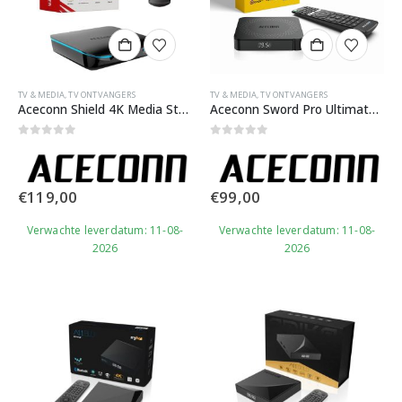
TV & MEDIA
,
TV ONTVANGERS
TV & MEDIA
,
TV ONTVANGERS
Aceconn Shield 4K Media Streamer​
Aceconn Sword Pro Ultimate 4K Media Streamer
0
out of 5
0
out of 5
€
119,00
€
99,00
Verwachte leverdatum: 11-08-
Verwachte leverdatum: 11-08-
2026
2026