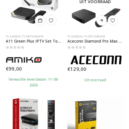
UIT VOORRAAD
TV & MEDIA
,
TV ONTVANGERS
TV & MEDIA
,
TV ONTVANGERS
A11 Green Plus IPTV Set Top Box
Aceconn Diamond Pro Max – 4K Media Streamer
0
out of 5
0
out of 5
€
99,00
€
129,00
Verwachte leverdatum: 11-08-
Uit voorraad
2026