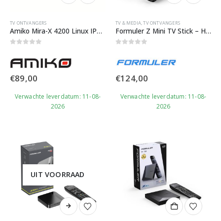
TV ONTVANGERS
TV & MEDIA
,
TV ONTVANGERS
Amiko Mira-X 4200 Linux IPTV Box
Formuler Z Mini TV Stick – HDMI Dongle met My TV Online 3
0
out of 5
0
out of 5
€
89,00
€
124,00
Verwachte leverdatum: 11-08-
Verwachte leverdatum: 11-08-
2026
2026
UIT VOORRAAD