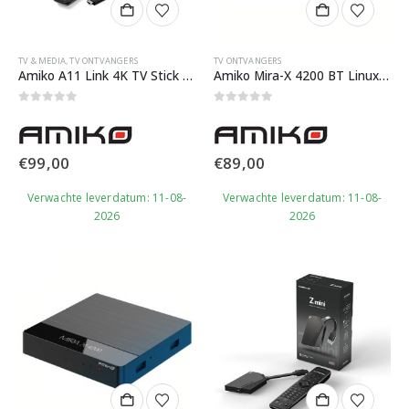
TV & MEDIA
,
TV ONTVANGERS
TV ONTVANGERS
Amiko A11 Link 4K TV Stick – IPTV via MYTV3
Amiko Mira-X 4200 BT Linux IPTV Box
0
out of 5
0
out of 5
€
99,00
€
89,00
Verwachte leverdatum: 11-08-
Verwachte leverdatum: 11-08-
2026
2026