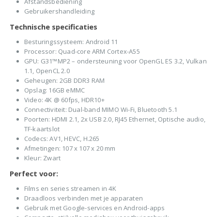
Afstandsbediening
Gebruikershandleiding
Technische specificaties
Besturingssysteem: Android 11
Processor: Quad-core ARM Cortex-A55
GPU: G31™MP2 – ondersteuning voor OpenGL ES 3.2, Vulkan
1.1, OpenCL 2.0
Geheugen: 2GB DDR3 RAM
Opslag: 16GB eMMC
Video: 4K @ 60fps, HDR10+
Connectiviteit: Dual-band MIMO Wi-Fi, Bluetooth 5.1
Poorten: HDMI 2.1, 2x USB 2.0, RJ45 Ethernet, Optische audio,
TF-kaartslot
Codecs: AV1, HEVC, H.265
Afmetingen: 107 x 107 x 20 mm
Kleur: Zwart
Perfect voor:
Films en series streamen in 4K
Draadloos verbinden met je apparaten
Gebruik met Google-services en Android-apps