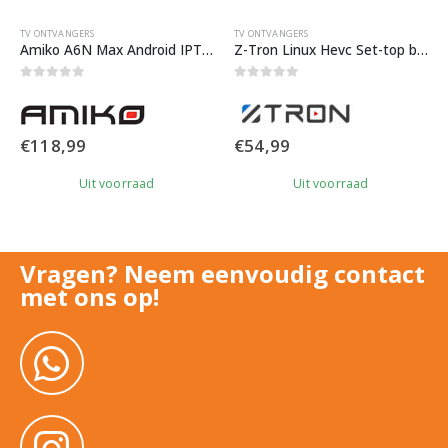
TV ONTVANGERS
TV ONTVANGERS
Amiko A6N Max Android IPTV Media Player
Z-Tron Linux Hevc Set-top box
0
out of 5
0
out of 5
€
118,99
€
54,99
Uit voorraad
Uit voorraad
Vragen? Neem eenvoudig contact
met ons op!