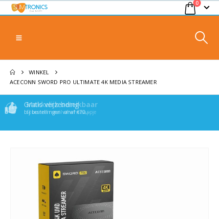
0
WINKEL
ACECONN SWORD PRO ULTIMATE 4K MEDIA STREAMER
Gratis verzending
Makkelijk bereikbaar
bij bestellingen vanaf €70,-
Stuur een mail of whatsappje