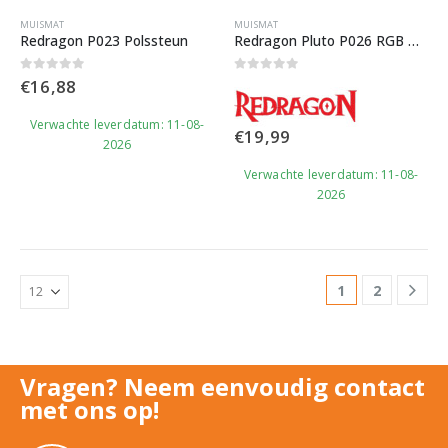
MUISMAT
MUISMAT
Redragon P023 Polssteun
Redragon Pluto P026 RGB Gaming Muismat
0
out of 5
0
out of 5
€
16,88
Verwachte leverdatum: 11-08-
€
19,99
2026
Verwachte leverdatum: 11-08-
2026
1
2
Vragen? Neem eenvoudig contact
met ons op!