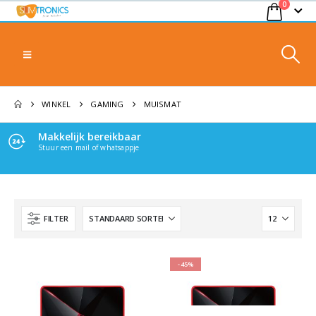
0
WINKEL
GAMING
MUISMAT
Makkelijk bereikbaar
Stuur een mail of whatsappje
FILTER
-45%