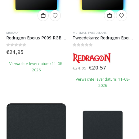
MUISMAT
MUISMAT
,
TWEEDEKANS
Redragon Epeius P009 RGB Gaming Muismat
Tweedekans: Redragon Epeius P009 RGB Gaming Muismat
0
out of 5
0
out of 5
€
24,95
Verwachte leverdatum: 11-08-
Oorspronkelijke
Huidige
€
20,57
€
24,95
2026
prijs
prijs
was:
is:
Verwachte leverdatum: 11-08-
€24,95.
€20,57.
2026