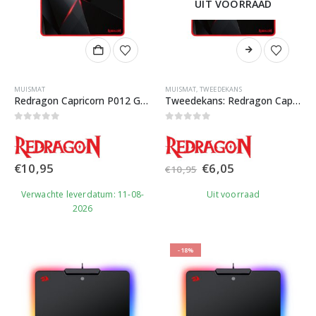
UIT VOORRAAD
MUISMAT
MUISMAT
,
TWEEDEKANS
Redragon Capricorn P012 Gaming Muismat
Tweedekans: Redragon Capricorn P012 Gaming Muismat
0
out of 5
0
out of 5
Oorspronkelijke
Huidige
€
10,95
€
6,05
€
10,95
prijs
prijs
was:
is:
Verwachte leverdatum: 11-08-
Uit voorraad
€10,95.
€6,05.
2026
-18%