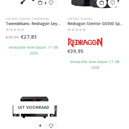
CONTENT
,
GAMING
,
TWEEDEKANS
CONTENT
,
GAMING
Tweedekans: Redragon Seyfert GM100 microfoon
Redragon Stentor GS500 Speaker
Oorspronkelijke
Huidige
0
out of 5
0
out of 5
€
27,83
€
39,99
prijs
prijs
was:
is:
Verwachte leverdatum: 11-08-
€39,99.
€27,83.
€
39,95
2026
Verwachte leverdatum: 11-08-
2026
UIT VOORRAAD