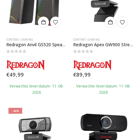
CONTENT
,
GAMING
CONTENT
,
GAMING
Redragon Anvil GS520 Speaker
Redragon Apex GW900 Stream Webcam
0
out of 5
0
out of 5
€
49,99
€
89,99
Verwachte leverdatum: 11-08-
Verwachte leverdatum: 11-08-
2026
2026
-46%