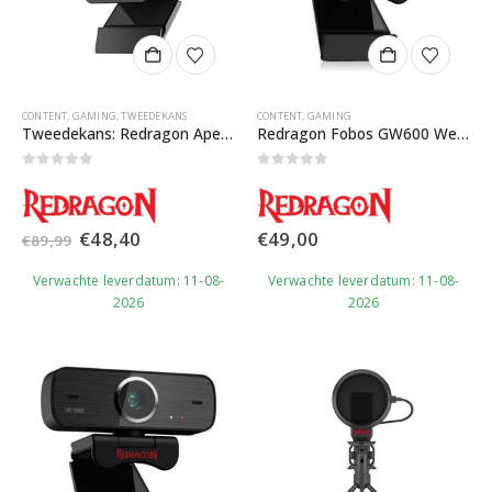
CONTENT
,
GAMING
,
TWEEDEKANS
CONTENT
,
GAMING
Tweedekans: Redragon Apex GW900 Stream Webcam
Redragon Fobos GW600 Webcam
0
out of 5
0
out of 5
Oorspronkelijke
Huidige
€
48,40
€
49,00
€
89,99
prijs
prijs
was:
is:
Verwachte leverdatum: 11-08-
Verwachte leverdatum: 11-08-
€89,99.
€48,40.
2026
2026