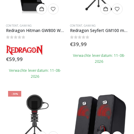
CONTENT
,
GAMING
CONTENT
,
GAMING
Redragon Hitman GW800 Webcam
Redragon Seyfert GM100 microfoon
0
out of 5
0
out of 5
€
39,99
Verwachte leverdatum: 11-08-
€
59,99
2026
Verwachte leverdatum: 11-08-
2026
-30%