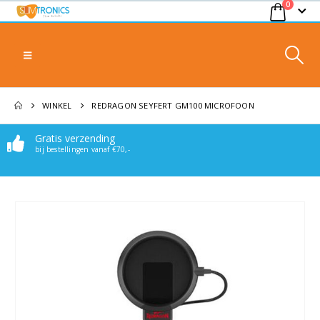
0
WINKEL
REDRAGON SEYFERT GM100 MICROFOON
Gratis verzending
Makkelijk bereikbaar
bij bestellingen vanaf €70,-
Stuur een mail of whatsappje