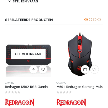
STEL EEN VRAAG
GERELATEERDE PRODUCTEN
UIT VOORRAAD
GAMING
GAMING
Redragon K502 RGB Gaming Toetsenbord
M601 Redragon Gaming Muis
0
out of 5
0
out of 5