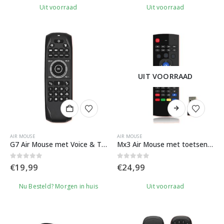
Uit voorraad
Uit voorraad
UIT VOORRAAD
AIR MOUSE
AIR MOUSE
G7 Air Mouse met Voice & Toetsenbord
Mx3 Air Mouse met toetsenbord en Spraakrecorder
0
out of 5
0
out of 5
€
19,99
€
24,99
Nu Besteld? Morgen in huis
Uit voorraad