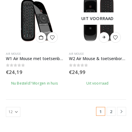
UIT VOORRAAD
AIR MOUSE
AIR MOUSE
W1 Air Mouse met toetsenbord
W2 Air Mouse & toetsenbord met voice
0
out of 5
0
out of 5
€
24,19
€
24,99
Nu Besteld? Morgen in huis
Uit voorraad
1
2