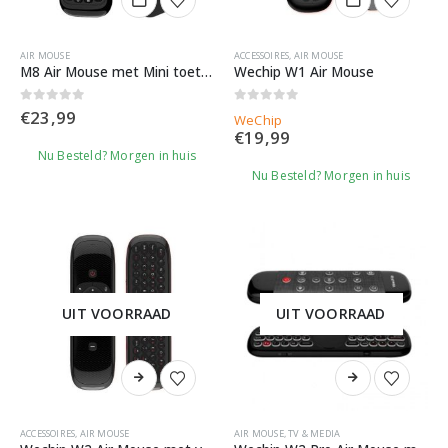
AIR MOUSE
ACCESSOIRES
,
AIR MOUSE
M8 Air Mouse met Mini toetsenbord & Voice
Wechip W1 Air Mouse
0
out of 5
0
out of 5
€
23,99
WeChip
€
19,99
Nu Besteld? Morgen in huis
Nu Besteld? Morgen in huis
UIT VOORRAAD
UIT VOORRAAD
ACCESSOIRES
,
AIR MOUSE
AIR MOUSE
,
TV & MEDIA