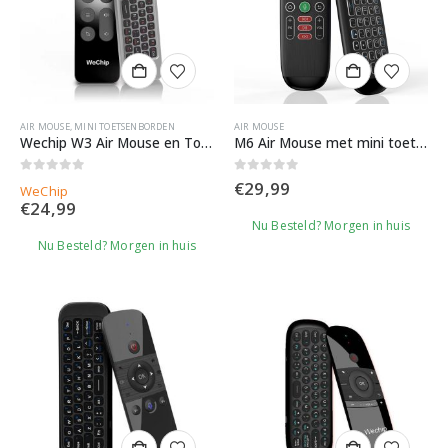
AIR MOUSE
,
MINI TOETSENBORDEN
AIR MOUSE
Wechip W3 Air Mouse en Toetsenbord
M6 Air Mouse met mini toetsenbord & Mediatoetsen
0
out of 5
0
out of 5
€
29,99
WeChip
€
24,99
Nu Besteld? Morgen in huis
Nu Besteld? Morgen in huis