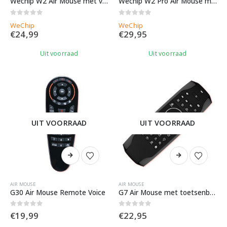
Wechip W2 Air Mouse met voice
Wechip W2 Pro Air Mouse met toetsenbord
0
out of 5
0
out of 5
WeChip
WeChip
€
24,99
€
29,95
Uit voorraad
Uit voorraad
UIT VOORRAAD
UIT VOORRAAD
AIR MOUSE
AIR MOUSE
G30 Air Mouse Remote Voice
G7 Air Mouse met toetsenbord verlichting
0
out of 5
0
out of 5
€
19,99
€
22,95