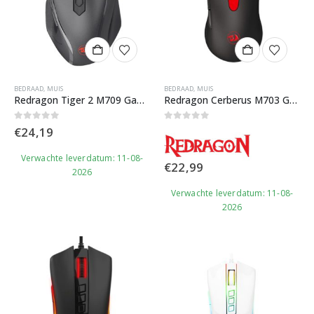
BEDRAAD
,
MUIS
BEDRAAD
,
MUIS
Redragon Tiger 2 M709 Gaming Muis
Redragon Cerberus M703 Gaming Muis
0
out of 5
0
out of 5
€
24,19
Verwachte leverdatum: 11-08-
€
22,99
2026
Verwachte leverdatum: 11-08-
2026