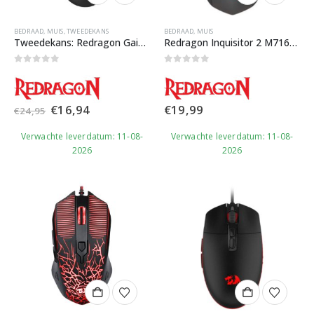
BEDRAAD
,
MUIS
,
TWEEDEKANS
BEDRAAD
,
MUIS
Tweedekans: Redragon Gainer M610 Gaming Muis
Redragon Inquisitor 2 M716A Gaming Muis
0
out of 5
0
out of 5
Oorspronkelijke
Huidige
€
16,94
€
19,99
€
24,95
prijs
prijs
was:
is:
Verwachte leverdatum: 11-08-
Verwachte leverdatum: 11-08-
€24,95.
€16,94.
2026
2026