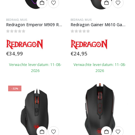
BEDRAAD
,
MUIS
BEDRAAD
,
MUIS
Redragon Emperor M909 RGB Gaming Muis
Redragon Gainer M610 Gaming Muis
0
out of 5
0
out of 5
€
34,99
€
24,95
Verwachte leverdatum: 11-08-
Verwachte leverdatum: 11-08-
2026
2026
-32%