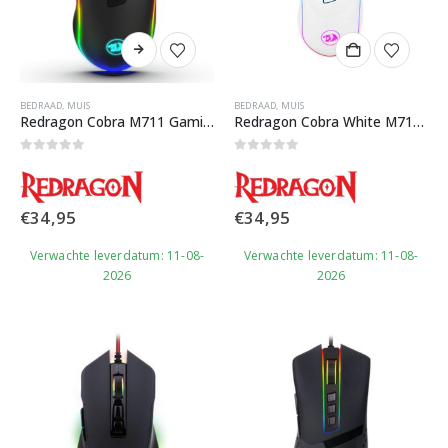
Dit
product
heeft
meerdere
BEDRAAD
,
MUIS
BEDRAAD
,
MUIS
variaties.
Redragon Cobra M711 Gaming Muis
Redragon Cobra White M711 Gaming Muis
Deze
optie
0
out of 5
0
out of 5
kan
gekozen
€
34,95
€
34,95
worden
op
Verwachte leverdatum: 11-08-
Verwachte leverdatum: 11-08-
de
2026
2026
productpagina