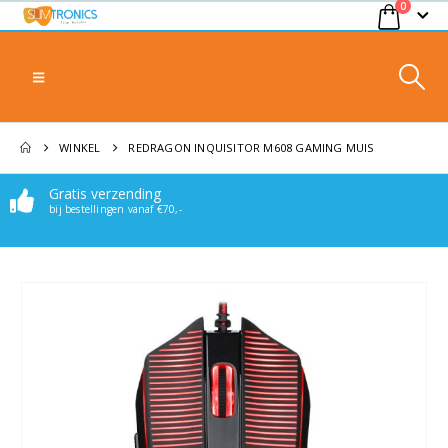
0
WINKEL
REDRAGON INQUISITOR M608 GAMING MUIS
Gratis verzending
Makkelijk bereikbaar
bij bestellingen vanaf €70,-
Stuur een mail of whatsappje