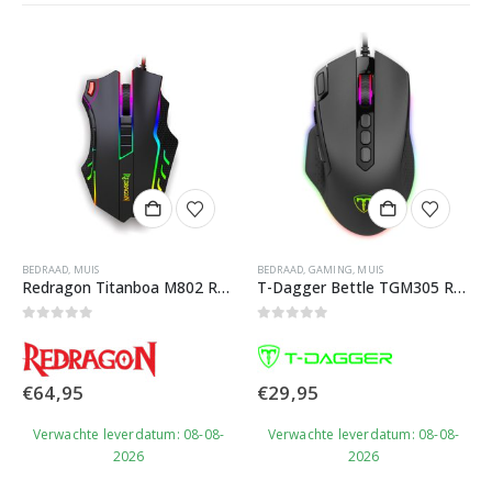
BEDRAAD
,
MUIS
BEDRAAD
,
GAMING
,
MUIS
Redragon Titanboa M802 RGB Gaming Muis
T-Dagger Bettle TGM305 RGB Gaming Muis
0
out of 5
0
out of 5
€
64,95
€
29,95
Verwachte leverdatum: 08-08-
Verwachte leverdatum: 08-08-
2026
2026