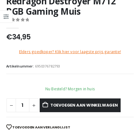
Redragon Destroyer M712
RGB Gaming Muis
0
out of 5
€
34,95
Elders goedkoper? Klik hier voor laagste prijs garantie!
Artikelnummer:
6950376782793
Nu Besteld? Morgen in huis
TOEVOEGEN AAN WINKELWAGEN
TOEVOEGEN AAN VERLANGLIJST