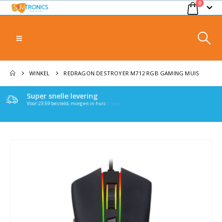
0
WINKEL
REDRAGON DESTROYER M712 RGB GAMING MUIS
Veilig afrekenen
Super snelle levering
100% Veilig betalen, via jouw methode
Voor 23:59 besteld, morgen in huis