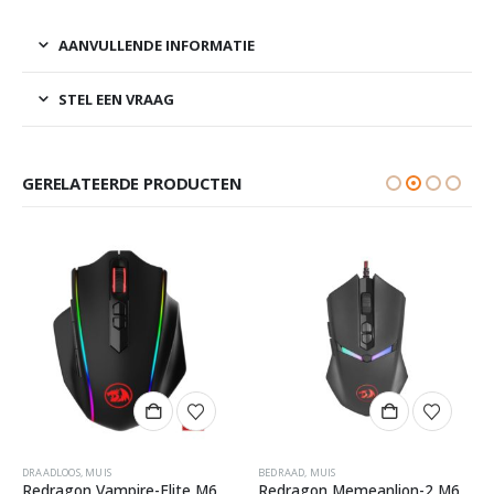
AANVULLENDE INFORMATIE
STEL EEN VRAAG
GERELATEERDE PRODUCTEN
DRAADLOOS
,
MUIS
BEDRAAD
,
MUIS
Redragon Vampire-Elite M686 Gaming Muis
Redragon Memeanlion-2 M602 RGB Gaming Muis