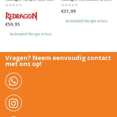
0
out of 5
0
out of 5
€
31,99
Nu Besteld? Morgen in huis
€
59,95
Nu Besteld? Morgen in huis
Vragen? Neem eenvoudig contact
met ons op!