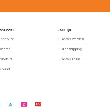
NSERVICE
ZAKELIJK
enservice
Dealer worden
rneren
Dropshipping
cybeleid
Dealer Login
account