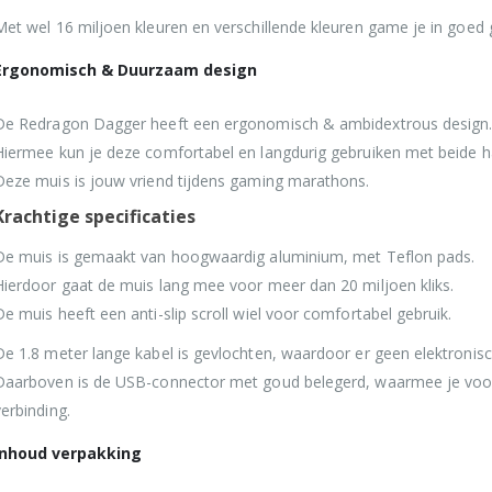
Met wel 16 miljoen kleuren en verschillende kleuren game je in goed 
Ergonomisch & Duurzaam design
De Redragon Dagger heeft een ergonomisch & ambidextrous design
Hiermee kun je deze comfortabel en langdurig gebruiken met beide 
Deze muis is jouw vriend tijdens gaming marathons.
Krachtige specificaties
De muis is gemaakt van hoogwaardig aluminium, met Teflon pads.
Hierdoor gaat de muis lang mee voor meer dan 20 miljoen kliks.
De muis heeft een anti-slip scroll wiel voor comfortabel gebruik.
De 1.8 meter lange kabel is gevlochten, waardoor er geen elektronisch
Daarboven is de USB-connector met goud belegerd, waarmee je voorz
verbinding.
Inhoud verpakking