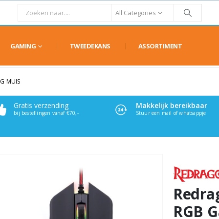
All Categories
GAMING
TWEEDEKANS
ASSORTIMENT
G MUIS
Gratis verzending
Makkelijk bereikbaar
bij bestellingen vanaf €70,-
Stuur een mail of whatsappje
Redra
RGB G