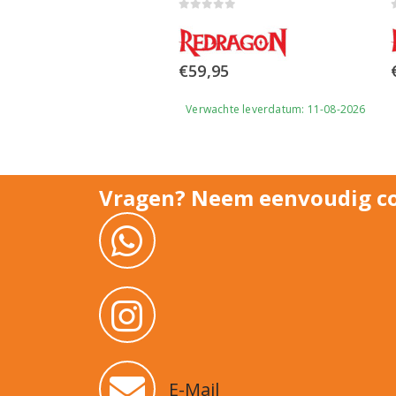
of 5
0
out of 5
,99
€
59,95
Uit voorraad
Verwachte leverdatum: 11-08-2026
Vragen? Neem eenvoudig co
E-Mail