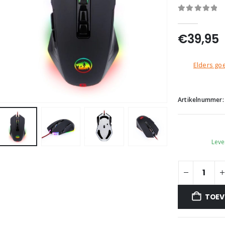
0
out of 5
€
39,95
Elders goe
Artikelnummer
Leve
TOEV