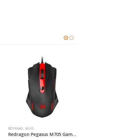
BEDRAAD
,
MUIS
0
out of 5
€
54,95
BEDRAAD
,
MUIS
Redragon Pegasus M705 Gaming Muis
Verwachte leverdatum: 11-08