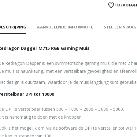
TOEVOEGEN
BESCHRIJVING
AANVULLENDE INFORMATIE
STEL EEN VRAAG
Redragon Dagger M715 RGB Gaming Muis
De Redragon Dapper is een symmetrische gaming muis die met 2 han
De muis is nauwkeurig, met een verstelbare gevoeligheid en sfeervoll
Het design is duurzaam, waardoor je de muis langdurig kunt gebruike
Verstelbaar DPI tot 10000
De DPI is verstelbaar tussen 500 – 1000 – 2000 – 3000 – 5000.
Dit is handmatig te doen met de knoppen.
Ook is het mogelijk om via de software de DPI te verstellen tot wel 1
Dit kan in stappen van 100.