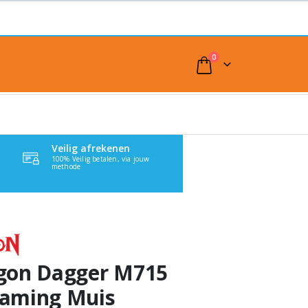
0
Veilig afrekenen
100% Veilig betalen, via jouw
methode
gon Dagger M715
aming Muis