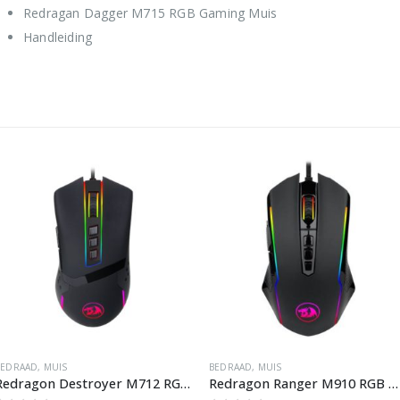
Redragan Dagger M715 RGB Gaming Muis
Handleiding
BEDRAAD
,
MUIS
BEDRAAD
,
MUIS
Redragon Destroyer M712 RGB Gaming Muis
Redragon Ranger M910 RGB Gaming Muis