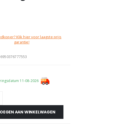
dkoper? Klik hier voor laagste prijs
garantie!
:
6950376777553
ringsdatum 11-08-2026
OEGEN AAN WINKELWAGEN