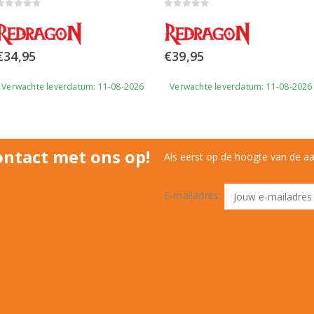
0
out of 5
0
out of 5
€
34,95
€
39,95
Verwachte leverdatum: 11-08-2026
Verwachte leverdatum: 11-08-2026
ntact met ons op!
Als eerst op de hoogte van de a
E-mailadres: