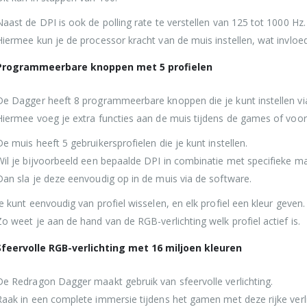
Naast de DPI is ook de polling rate te verstellen van 125 tot 1000 Hz.
Hiermee kun je de processor kracht van de muis instellen, wat invloed 
Programmeerbare knoppen met 5 profielen
De Dagger heeft 8 programmeerbare knoppen die je kunt instellen vi
Hiermee voeg je extra functies aan de muis tijdens de games of voor
De muis heeft 5 gebruikersprofielen die je kunt instellen.
Wil je bijvoorbeeld een bepaalde DPI in combinatie met specifieke 
Dan sla je deze eenvoudig op in de muis via de software.
Je kunt eenvoudig van profiel wisselen, en elk profiel een kleur geven.
Zo weet je aan de hand van de RGB-verlichting welk profiel actief is.
Sfeervolle RGB-verlichting met 16 miljoen kleuren
De Redragon Dagger maakt gebruik van sfeervolle verlichting.
Raak in een complete immersie tijdens het gamen met deze rijke verli