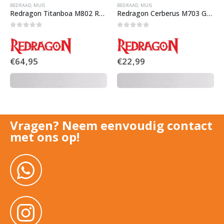
BEDRAAD
,
MUIS
BEDRAAD
,
MUIS
Redragon Titanboa M802 RGB Gaming Muis
Redragon Cerberus M703 Gaming Muis
0
out of 5
0
out of 5
€
64,95
€
22,99
Vragen? Neem eenvoudig contact
met ons op!