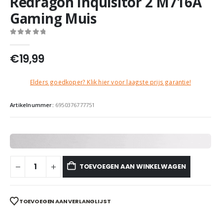
Redragon Inquisitor 2 M716A
Gaming Muis
0
out of 5
€
19,99
Elders goedkoper? Klik hier voor laagste prijs garantie!
Artikelnummer:
6950376777751
TOEVOEGEN AAN WINKELWAGEN
TOEVOEGEN AAN VERLANGLIJST