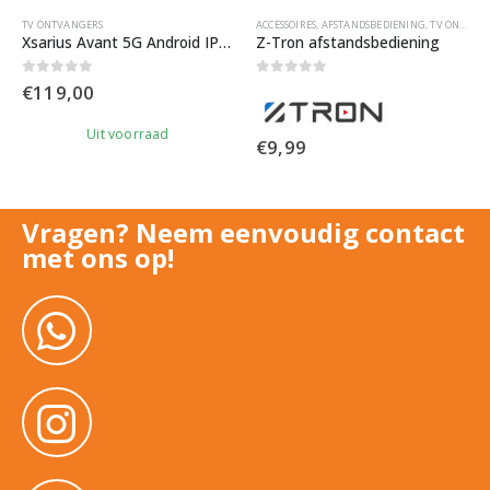
TV ONTVANGERS
ACCESSOIRES
,
AFSTANDSBEDIENING
,
TV ONTVANGERS
Xsarius Avant 5G Android IPTV Box
Z-Tron afstandsbediening
0
out of 5
0
out of 5
€
119,00
Uit voorraad
€
9,99
Nu Besteld? Morgen in huis
Vragen? Neem eenvoudig contact
met ons op!