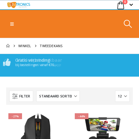
0
WINKEL
TWEEDEKANS
Gratis verzending
Makkelijk bereikbaar
bij bestellingen vanaf €70,-
Stuur een mail of whatsappje
FILTER
-27%
-44%