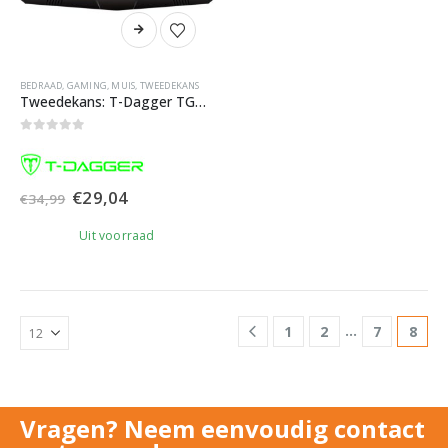
BEDRAAD
,
GAMING
,
MUIS
,
TWEEDEKANS
Tweedekans: T-Dagger TGK205 Membraan Submarine Gaming Toetsenbord
0
out of 5
Oorspronkelijke
Huidige
€
29,04
€
34,99
prijs
prijs
was:
is:
Uit voorraad
€34,99.
€29,04.
…
1
2
7
8
Vragen? Neem eenvoudig contact