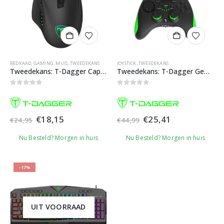
BEDRAAD
,
GAMING
,
MUIS
,
TWEEDEKANS
JOYSTICK
,
TWEEDEKANS
Tweedekans: T-Dagger Captain TGM-302 RGB Gaming Muis
Tweedekans: T-Dagger Gemini TGP600 Joystick voor smartphone
0
out of 5
0
out of 5
Oorspronkelijke
Huidige
Oorspronkelijke
Huidige
€
18,15
€
25,41
€
24,95
€
44,99
prijs
prijs
prijs
prijs
was:
is:
was:
is:
Nu Besteld? Morgen in huis
Nu Besteld? Morgen in huis
€24,95.
€18,15.
€44,99.
€25,41.
-17%
UIT VOORRAAD