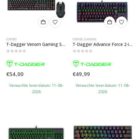
COMBO
COMBO
,
GAMING
T-Dagger Venom Gaming Set – Muis en Toetsenbord
T-Dagger Advance Force 2-in-1 Gaming Set
0
out of 5
0
out of 5
€
54,00
€
49,99
Verwachte leverdatum: 11-08-
Verwachte leverdatum: 11-08-
2026
2026