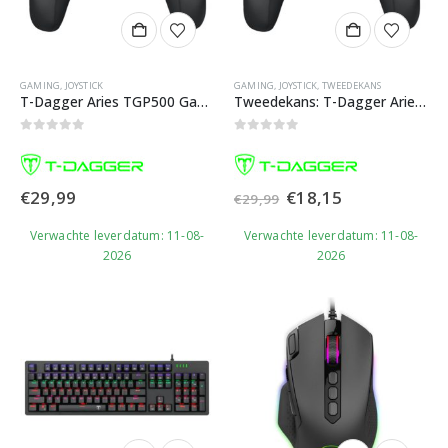
GAMING
,
JOYSTICK
GAMING
,
JOYSTICK
,
TWEEDEKANS
T-Dagger Aries TGP500 Gamepad | Game controller
Tweedekans: T-Dagger Aries TGP500 Gamepad | Game controller
0
out of 5
0
out of 5
Oorspronkelijke
Huidige
€
29,99
€
18,15
€
29,99
prijs
prijs
was:
is:
Verwachte leverdatum: 11-08-
Verwachte leverdatum: 11-08-
€29,99.
€18,15.
2026
2026