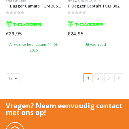
BEDRAAD
,
MUIS
BEDRAAD
,
GAMING
,
MUIS
T-Dagger Camaro TGM 306 RGB Gaming Muis
T-Dagger Captain TGM-302 RGB Gaming Muis
0
out of 5
0
out of 5
€
29,95
€
24,95
Verwachte leverdatum: 11-08-
Uit voorraad
2026
1
2
3
Vragen? Neem eenvoudig contact
met ons op!