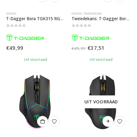
OVERIG
OVERIG
,
TWEEDEKANS
T-Dagger Bora TGK315 RGB Mechanisch Gaming Toetsenbord
Tweedekans: T-Dagger Bora TGK315 RGB Mechanisch Gaming Toetsenbord
0
out of 5
0
out of 5
Oorspronkelijke
Huidige
€
49,99
€
37,51
€
49,99
prijs
prijs
was:
is:
Uit voorraad
Uit voorraad
€49,99.
€37,51.
UIT VOORRAAD