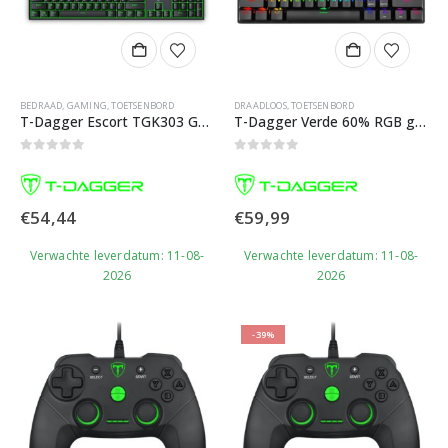
BEDRAAD
,
GAMING
,
TOETSENBORD
DRAADLOOS
,
TOETSENBORD
T-Dagger Escort TGK303 Gaming Toetsenbord
T-Dagger Verde 60% RGB gaming toetsenbord
0
out of 5
0
out of 5
€
54,44
€
59,99
Verwachte leverdatum: 11-08-
Verwachte leverdatum: 11-08-
2026
2026
-39%