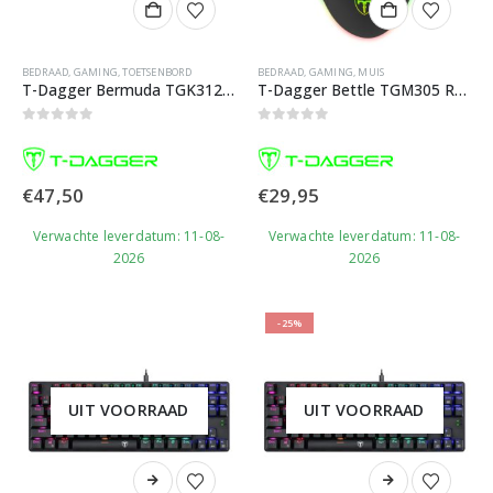
BEDRAAD
,
GAMING
,
TOETSENBORD
BEDRAAD
,
GAMING
,
MUIS
T-Dagger Bermuda TGK312 Mechanisch Gaming Toetsenbord
T-Dagger Bettle TGM305 RGB Gaming Muis
0
out of 5
0
out of 5
€
47,50
€
29,95
Verwachte leverdatum: 11-08-
Verwachte leverdatum: 11-08-
2026
2026
-25%
UIT VOORRAAD
UIT VOORRAAD