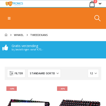
0
WINKEL
TWEEDEKANS
Gratis verzending
bij bestellingen vanaf €70,-
FILTER
-44%
-46%