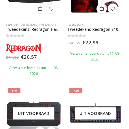
BEDRAAD
,
TOETSENBORD
,
TWEEDEKANS
TWEEDEKANS
Tweedekans: Redragon Harpe PRO K503A RGB Gaming Toetsenbord
Tweedekans Redragon S107 Gaming Set 3 in 1
Oorspronkelijke
Huidige
0
out of 5
0
out of 5
€
22,99
€
66,55
prijs
prijs
was:
is:
Verwachte leverdatum: 11-08-
€66,55.
€22,99.
Oorspronkelijke
Huidige
€
20,57
€
44,99
2026
prijs
prijs
was:
is:
Verwachte leverdatum: 11-08-
€44,99.
€20,57.
2026
-54%
-42%
UIT VOORRAAD
UIT VOORRAAD