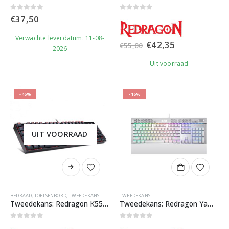
0
out of 5
0
out of 5
€
37,50
Verwachte leverdatum: 11-08-
Oorspronkelijke
Huidige
€
42,35
€
55,00
2026
prijs
prijs
was:
is:
Uit voorraad
€55,00.
€42,35.
-46%
-16%
UIT VOORRAAD
BEDRAAD
,
TOETSENBORD
,
TWEEDEKANS
TWEEDEKANS
Tweedekans: Redragon K551 Mitra Gaming Toetsenbord
Tweedekans: Redragon Yama Wit Gaming Toetsenbord
0
out of 5
0
out of 5