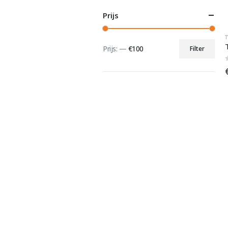
Prijs
Prijs:
—
€100
Filter
Min.
Max.
prijs
prijs