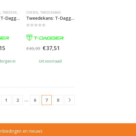
K
,
TWEEDEKANS
OVERIG
,
TWEEDEKANS
Tweedekans: T-Dagger Aries TGP500 Gamepad | Game controller
Tweedekans: T-Dagger Bora TGK315 RGB Mechanisch Gaming Toetsenbord
0
out of 5
pronkelijke
Huidige
Oorspronkelijke
Huidige
15
€
37,51
€
49,99
prijs
prijs
prijs
is:
was:
is:
Morgen in
Uit voorraad
99.
€18,15.
€49,99.
€37,51.
…
1
2
6
7
8
anbiedingen en nieuws