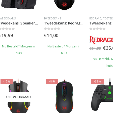
TWEEDEKANS
TWEEDEKANS
BEDRAAD
,
TOETS
Twedekans: Speakers Redragon GS500 Stentor
Tweedekans: Redragon M601 Centrophorous
0
out of 5
0
out of 5
0
out of 5
€
19,99
€
14,00
Nu Besteld? Morgen in
Nu Besteld? Morgen in
Oors
€
35,
€
64,99
prijs
huis
huis
was:
Nu Besteld? 
€64,
huis
-17%
-48%
-39%
UIT VOORRAAD