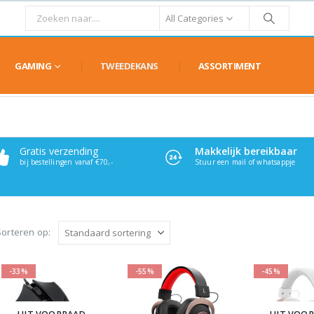
All Categories
GAMING
TWEEDEKANS
ASSORTIMENT
Gratis verzending
Makkelijk bereikbaar
bij bestellingen vanaf €70,-
Stuur een mail of whatsappje
Sorteren op:
-33%
-55%
-45%