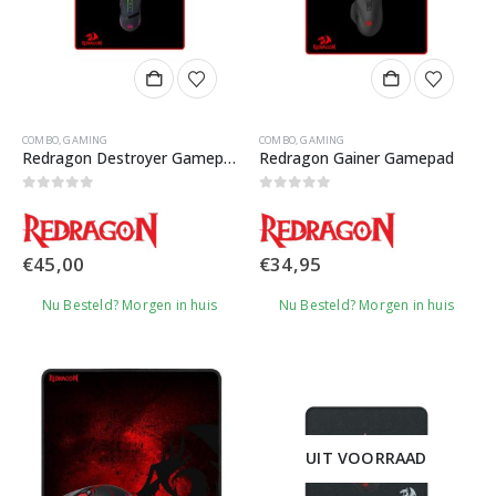
COMBO
,
GAMING
COMBO
,
GAMING
Redragon Destroyer Gamepad Set
Redragon Gainer Gamepad
0
out of 5
0
out of 5
€
45,00
€
34,95
Nu Besteld? Morgen in huis
Nu Besteld? Morgen in huis
UIT VOORRAAD