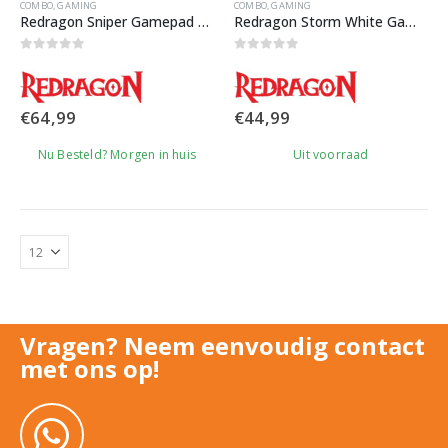
COMBO
,
GAMING
COMBO
,
GAMING
Redragon Sniper Gamepad set
Redragon Storm White Gamepad Set
0
out of 5
0
out of 5
€
64,99
€
44,99
Nu Besteld? Morgen in huis
Uit voorraad
Vragen? Neem eenvoudig contact
met ons op!