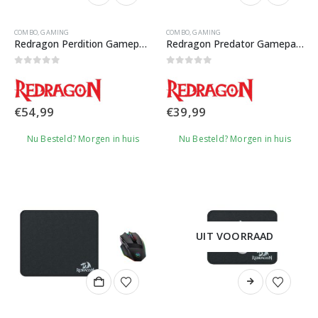
COMBO
,
GAMING
COMBO
,
GAMING
Redragon Perdition Gamepad Set
Redragon Predator Gamepad Set
0
out of 5
0
out of 5
€
54,99
€
39,99
Nu Besteld? Morgen in huis
Nu Besteld? Morgen in huis
UIT VOORRAAD