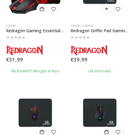
COMBO
COMBO
,
GAMING
Redragon Gaming Essential M601WL-BA Set
Redragon Griffin Pad Gaming Set
0
out of 5
0
out of 5
€
31,99
€
39,99
Nu Besteld? Morgen in huis
Uit voorraad