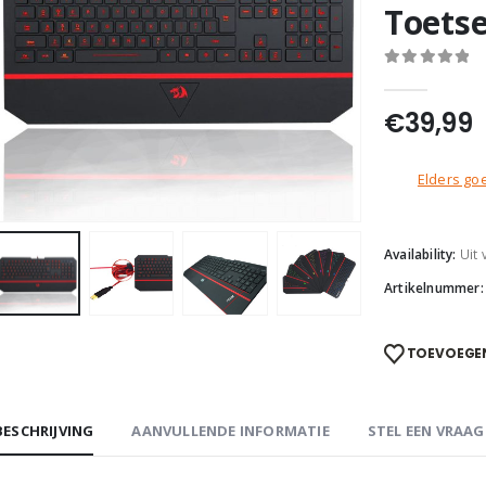
Toets
0
out of 5
€
39,99
Elders goe
Availability:
Uit
Artikelnummer
TOEVOEGEN
BESCHRIJVING
AANVULLENDE INFORMATIE
STEL EEN VRAAG