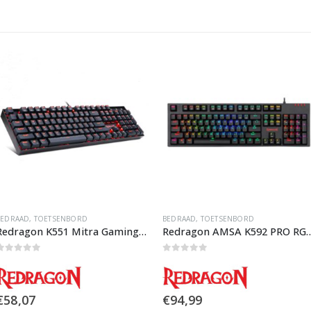
BEDRAAD
,
TOETSENBORD
BEDRAAD
,
TOETSENBORD
Redragon AMSA K592 PRO RGB Gaming Toetsenbord
Redragon Surya K563 RGB Gaming Toetsenbord
0
out of 5
0
out of 5
€
94,99
€
59,99