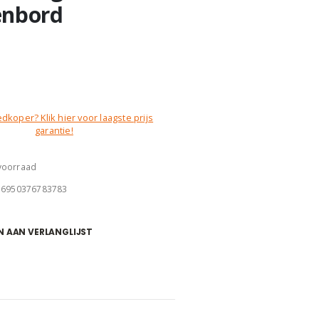
enbord
dkoper? Klik hier voor laagste prijs
garantie!
 voorraad
:
6950376783783
 AAN VERLANGLIJST