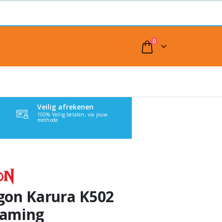
0
Veilig afrekenen
100% Veilig betalen, via jouw
methode
gon Karura K502
aming