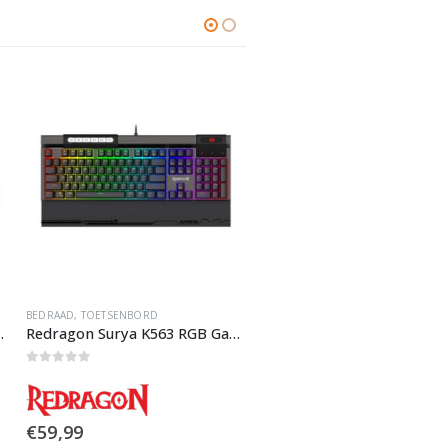
UIT VOORRAAD
BEDRAAD
,
TOETSENBORD
0
out of 5
€
69,99
BEDRAAD
,
TOETSENBORD
Redragon Dragonborn K630 Gaming Toetsenbord
Uit voorraad
0
out of 5
€
64,99