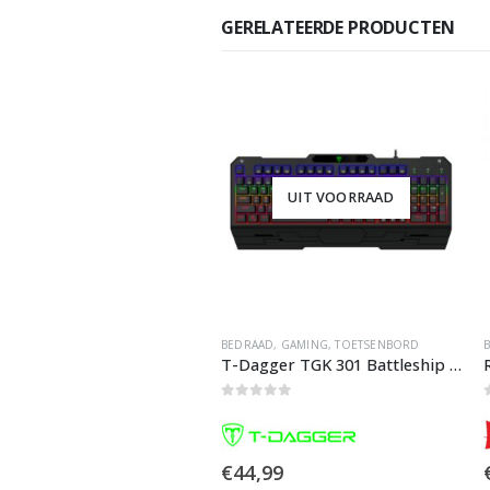
GERELATEERDE PRODUCTEN
UIT VOORRAAD
AD
,
GAMING
,
TOETSENBORD
BEDRAAD
,
TOETSENBORD
T-Dagger TGK 301 Battleship RGB Mechanisch Gaming Toetsenbord
Redragon K551 Mitra Gaming Toetsenbord
of 5
0
out of 5
,99
€
58,07