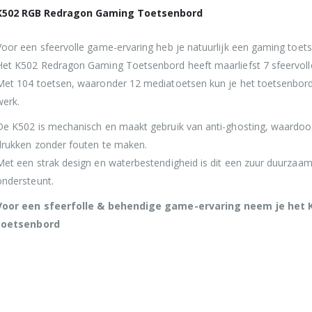
K502 RGB Redragon Gaming Toetsenbord
Voor een sfeervolle game-ervaring heb je natuurlijk een gaming toet
Het K502 Redragon Gaming Toetsenbord heeft maarliefst 7 sfeervolle
Met 104 toetsen, waaronder 12 mediatoetsen kun je het toetsenbord 
werk.
De K502 is mechanisch en maakt gebruik van anti-ghosting, waardoor
drukken zonder fouten te maken.
Met een strak design en waterbestendigheid is dit een zuur duurzaa
ondersteunt.
Voor een sfeerfolle & behendige game-ervaring neem je het
toetsenbord