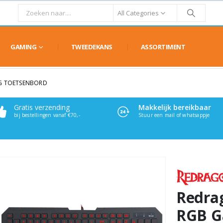
All Categories
GAMING
TWEEDEKANS
ASSORTIMENT
G TOETSENBORD
Gratis verzending
Makkelijk bereikbaar
bij bestellingen vanaf €70,-
Stuur een mail of whatsappje
Redra
RGB G