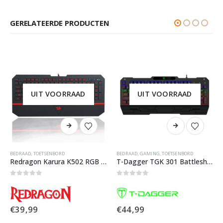
GERELATEERDE PRODUCTEN
UIT VOORRAAD
UIT VOORRAAD
BEDRAAD
,
TOETSENBORD
BEDRAAD
,
GAMING
,
TOETSENBORD
Redragon Karura K502 RGB Gaming Toetsenbord
T-Dagger TGK 301 Battleship RGB Mechanisch Gaming Toetsenbord
0
out of 5
0
out of 5
€
39,99
€
44,99