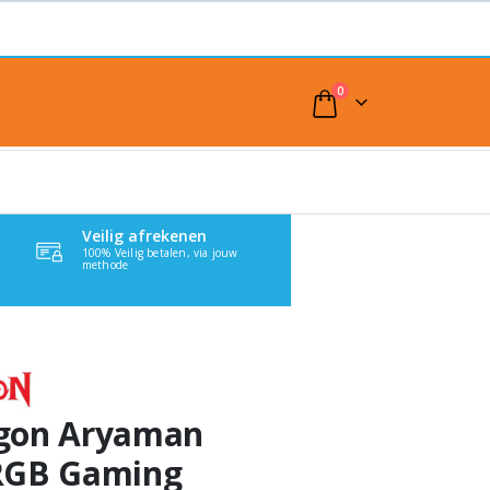
0
Veilig afrekenen
100% Veilig betalen, via jouw
methode
gon Aryaman
RGB Gaming