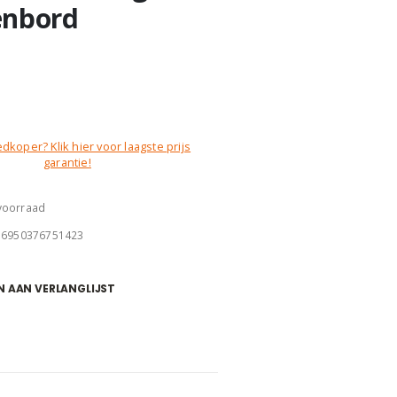
enbord
dkoper? Klik hier voor laagste prijs
garantie!
 voorraad
:
6950376751423
 AAN VERLANGLIJST