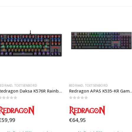
BEDRAAD
,
TOETSENBORD
BEDRAAD
,
TOETSENBORD
Redragon Daksa K576R Rainbow Gaming Toetsenbord
Redragon APAS K535-KR Gaming 
0
out of 5
0
out of 5
€
59,99
€
64,95