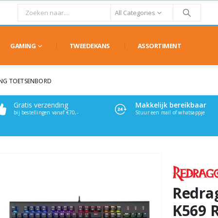
All Categories
GAMING
TWEEDEKANS
ASSORTIMENT
ING TOETSENBORD
Gratis verzending
Makkelijk bereikbaar
bij bestellingen vanaf €70,-
Stuur een mail of whatsappje
Redra
K569 