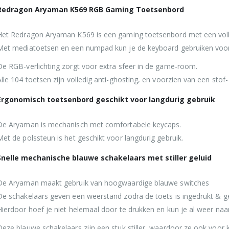
Redragon Aryaman K569 RGB Gaming Toetsenbord
Het Redragon Aryaman K569 is een gaming toetsenbord met een volle
Met mediatoetsen en een numpad kun je de keyboard gebruiken voor
De RGB-verlichting zorgt voor extra sfeer in de game-room.
Alle 104 toetsen zijn volledig anti-ghosting, en voorzien van een stof
Ergonomisch toetsenbord geschikt voor langdurig gebruik
De Aryaman is mechanisch met comfortabele keycaps.
Met de polssteun is het geschikt voor langdurig gebruik.
Snelle mechanische blauwe schakelaars met stiller geluid
De Aryaman maakt gebruik van hoogwaardige blauwe switches
De schakelaars geven een weerstand zodra de toets is ingedrukt & ge
Hierdoor hoef je niet helemaal door te drukken en kun je al weer naa
Deze blauwe schakelaars zijn een stuk stiller, waardoor ze ook voor 