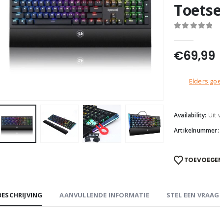
Toets
0
out of 5
€
69,99
Elders goe
Availability:
Uit
Artikelnummer
TOEVOEGEN
BESCHRIJVING
AANVULLENDE INFORMATIE
STEL EEN VRAAG