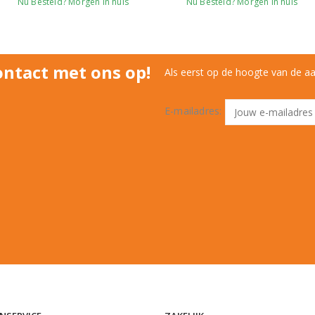
Nu Besteld? Morgen in huis
Nu Besteld? Morgen in huis
ntact met ons op!
Als eerst op de hoogte van de a
E-mailadres: