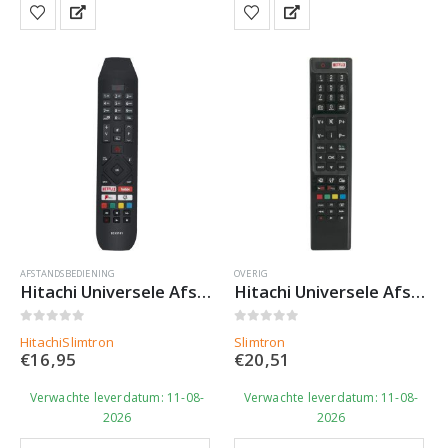
AFSTANDSBEDIENING
OVERIG
Hitachi Universele Afstandsbediening RC43141 – Slimtron Hit-V5
Hitachi Universele Afstandsbediening RC4848F – Slimtron Hit-V6
0
out of 5
0
out of 5
Hitachi
Slimtron
Slimtron
€
16,95
€
20,51
Verwachte leverdatum: 11-08-
Verwachte leverdatum: 11-08-
2026
2026