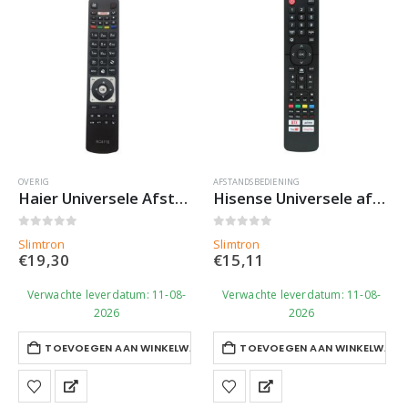
OVERIG
AFSTANDSBEDIENING
Haier Universele Afstandsbediening RC5118 – Slimtron Hit-V1
Hisense Universele afstandsbediening – Smart TV Remote
0
out of 5
0
out of 5
Slimtron
Slimtron
€
19,30
€
15,11
Verwachte leverdatum: 11-08-
Verwachte leverdatum: 11-08-
2026
2026
TOEVOEGEN AAN WINKELWAGEN
TOEVOEGEN AAN WINKELWAGE