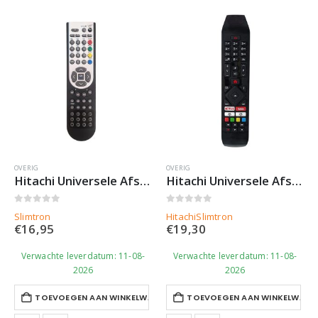
OVERIG
OVERIG
Hitachi Universele Afstandsbediening RC1900 – Slimtron Hit-V3
Hitachi Universele Afstandsbediening RC43140 | rc43140– Slimtron Hit-V4
0
out of 5
0
out of 5
Slimtron
Hitachi
Slimtron
€
16,95
€
19,30
Verwachte leverdatum: 11-08-
Verwachte leverdatum: 11-08-
2026
2026
TOEVOEGEN AAN WINKELWAGEN
TOEVOEGEN AAN WINKELWAGE