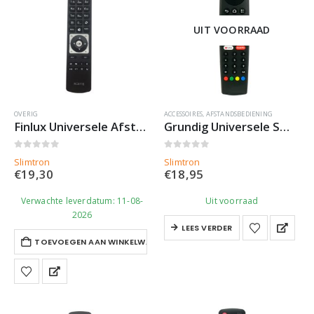
UIT VOORRAAD
OVERIG
ACCESSOIRES
,
AFSTANDSBEDIENING
Finlux Universele Afstandsbediening RC5118 – Slimtron Hit-V1
Grundig Universele Smart TV Afstandsbediening met Appknoppen
0
out of 5
0
out of 5
Slimtron
Slimtron
€
19,30
€
18,95
Verwachte leverdatum: 11-08-
Uit voorraad
2026
LEES VERDER
TOEVOEGEN AAN WINKELWAGEN