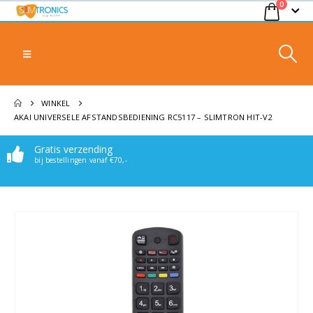
0
WINKEL
AKAI UNIVERSELE AFSTANDSBEDIENING RC5117 – SLIMTRON HIT-V2
Gratis verzending
Makkelijk bereikbaar
bij bestellingen vanaf €70,-
Stuur een mail of whatsappje