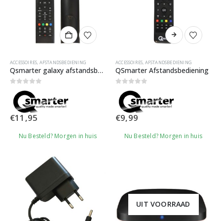
Dit
product
heeft
meerdere
ACCESSOIRES
,
AFSTANDSBEDIENING
ACCESSOIRES
,
AFSTANDSBEDIENING
variaties.
Qsmarter galaxy afstandsbediening
QSmarter Afstandsbediening
Deze
optie
0
out of 5
0
out of 5
kan
gekozen
€
11,95
€
9,99
worden
op
Nu Besteld? Morgen in huis
Nu Besteld? Morgen in huis
de
productpagina
UIT VOORRAAD