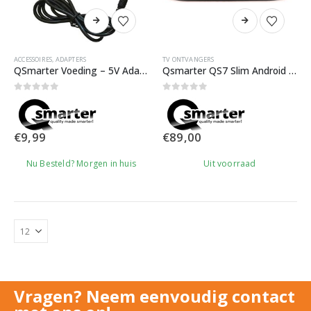
Dit
product
heeft
meerdere
ACCESSOIRES
,
ADAPTERS
TV ONTVANGERS
variaties.
QSmarter Voeding – 5V Adapter
Qsmarter QS7 Slim Android IPTV Box
Deze
optie
0
out of 5
0
out of 5
kan
gekozen
€
9,99
€
89,00
worden
op
Nu Besteld? Morgen in huis
Uit voorraad
de
productpagina
Vragen? Neem eenvoudig contact