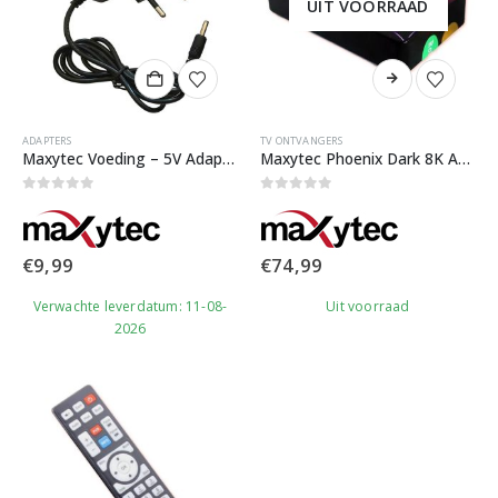
UIT VOORRAAD
ADAPTERS
TV ONTVANGERS
Maxytec Voeding – 5V Adapter
Maxytec Phoenix Dark 8K Android IPTV Box
0
out of 5
0
out of 5
€
9,99
€
74,99
Verwachte leverdatum: 11-08-
Uit voorraad
2026