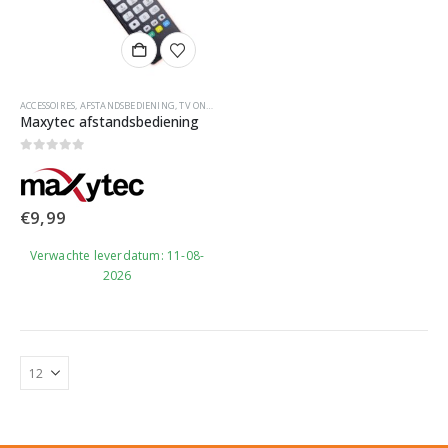
ACCESSOIRES
,
AFSTANDSBEDIENING
,
TV ONTVANGERS
Maxytec afstandsbediening
0
out of 5
€
9,99
Verwachte leverdatum: 11-08-
2026