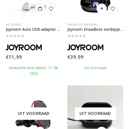
AUTOLADER
DRAADLOZE OORDOPJES
Joyroom Auto USB-adapter met draadloze ear bud
Joyroom Draadloze oordopjes met display case
0
out of 5
0
out of 5
€
11,99
€
39,99
Verwachte leverdatum: 11-08-
Uit voorraad
2026
UIT VOORRAAD
UIT VOORRAAD