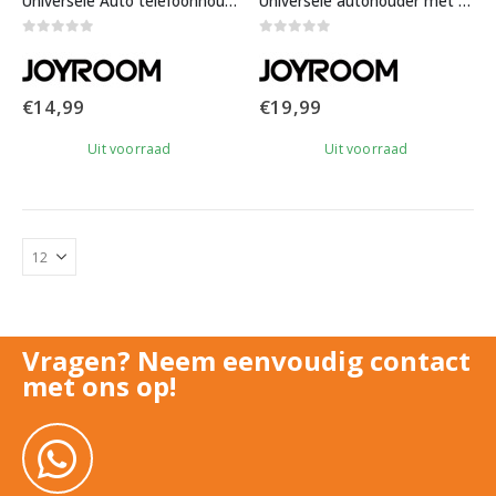
Universele Auto telefoonhouder, horizontaal en verticaal flip
Universele autohouder met kogelflip en verstelarm
0
out of 5
0
out of 5
€
14,99
€
19,99
Uit voorraad
Uit voorraad
Vragen? Neem eenvoudig contact
met ons op!