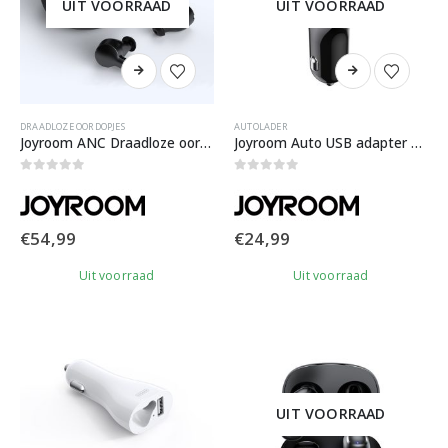
UIT VOORRAAD
UIT VOORRAAD
DRAADLOZE OORDOPJES
AUTOLADER
Joyroom ANC Draadloze oordopjes active noise cancelling
Joyroom Auto USB adapter met oordopje voor telefoongesprekken – 2 USB poorten
0
out of 5
0
out of 5
€
54,99
€
24,99
Uit voorraad
Uit voorraad
UIT VOORRAAD