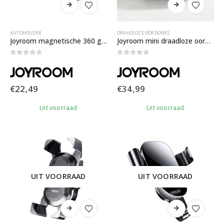
AUTOHOUDER
DRAADLOZE OORDOPJES
Joyroom magnetische 360 graden telefoonhouder voor auto
Joyroom mini draadloze oordopjes
0
out of 5
0
out of 5
€
22,49
€
34,99
Uit voorraad
Uit voorraad
UIT VOORRAAD
UIT VOORRAAD