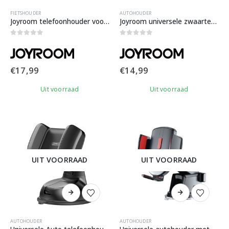
FIETSHOUDER
AUTOHOUDER
Joyroom telefoonhouder voor de fiets of scooter
Joyroom universele zwaartekracht telefoonhouder auto
0
out of 5
0
out of 5
€
17,99
€
14,99
Uit voorraad
Uit voorraad
UIT VOORRAAD
UIT VOORRAAD
AUTOHOUDER
AUTOHOUDER