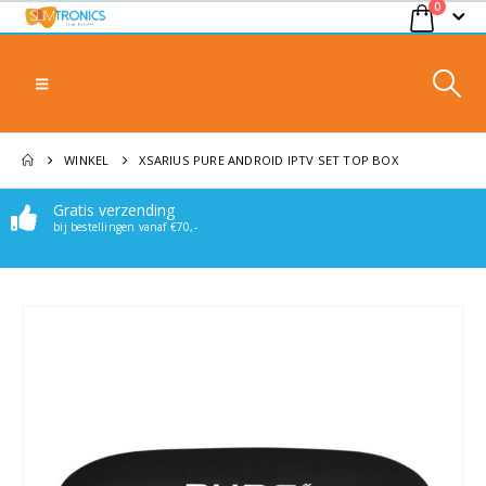
0
WINKEL
XSARIUS PURE ANDROID IPTV SET TOP BOX
Gratis verzending
Makkelijk bereikbaar
bij bestellingen vanaf €70,-
Stuur een mail of whatsappje