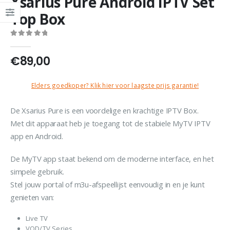
Xsarius Pure Android IPTV Set
Top Box
0
out of 5
€
89,00
Elders goedkoper? Klik hier voor laagste prijs garantie!
De Xsarius Pure is een voordelige en krachtige IPTV Box.
Met dit apparaat heb je toegang tot de stabiele MyTV IPTV
app en Android.
De MyTV app staat bekend om de moderne interface, en het
simpele gebruik.
Stel jouw portal of m3u-afspeellijst eenvoudig in en je kunt
genieten van:
Live TV
VOD/TV Series