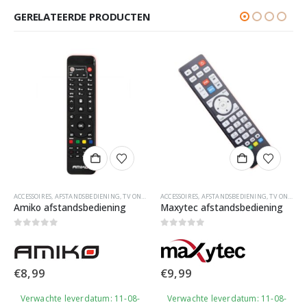
GERELATEERDE PRODUCTEN
ACCESSOIRES
,
AFSTANDSBEDIENING
,
TV ONTVANGERS
ACCESSOIRES
,
AFSTANDSBEDIENING
,
TV ONTVANGERS
Amiko afstandsbediening
Maxytec afstandsbediening
0
out of 5
0
out of 5
€
8,99
€
9,99
Verwachte leverdatum: 11-08-
Verwachte leverdatum: 11-08-