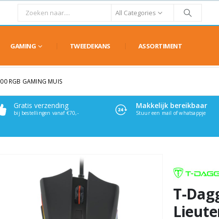
All Categories
GAMING
TWEEDEKANS
ASSORTIMENT
00 RGB GAMING MUIS
Gratis verzending
Makkelijk bereikbaar
bij bestellingen vanaf €70,-
Stuur een mail of whatsappje
T-Dag
Lieut