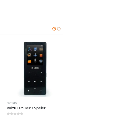
OVERIG
0
out of 5
Slimtron
€
11,95
OVERIG
Nu Besteld? Morgen in hu
antrekkingslicht
Ruizu D29 MP3 Speler