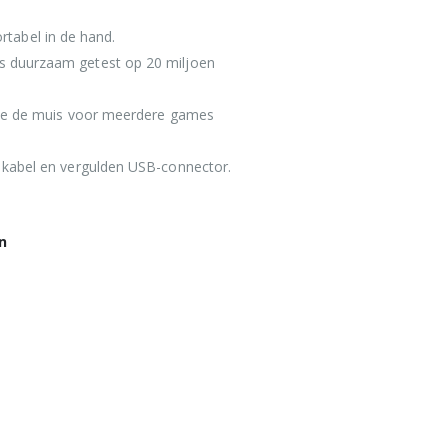
tabel in de hand.
s duurzaam getest op 20 miljoen
t je de muis voor meerdere games
t kabel en vergulden USB-connector.
n