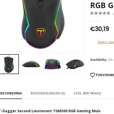
RGB G
0
out of 5
€
30,19
Elders goe
Availability:
Uit
TOEVOEGEN
BESCHRIJVING
BEOORDELINGEN (0)
STEL EEN VRAAG
T-Dagger Second Lieutenant TGM300 RGB Gaming Muis