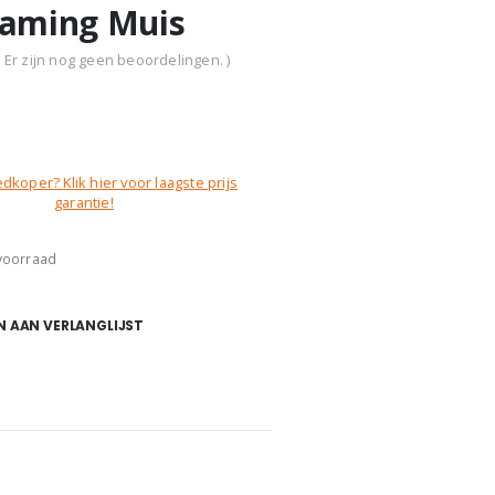
aming Muis
( Er zijn nog geen beoordelingen. )
dkoper? Klik hier voor laagste prijs
garantie!
 voorraad
 AAN VERLANGLIJST