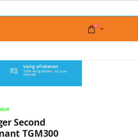
0
Veilig afrekenen
100% Veilig betalen, via jouw
methode
ger Second
enant TGM300