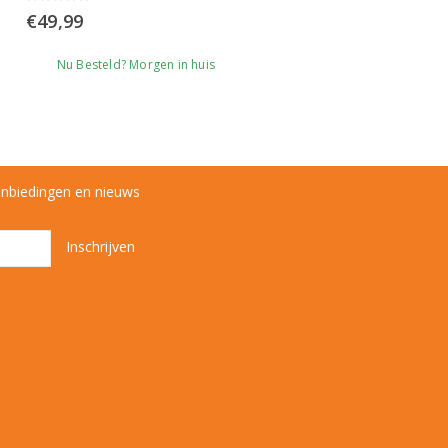
0
out of 5
€
49,99
Nu Besteld? Morgen in huis
anbiedingen en nieuws