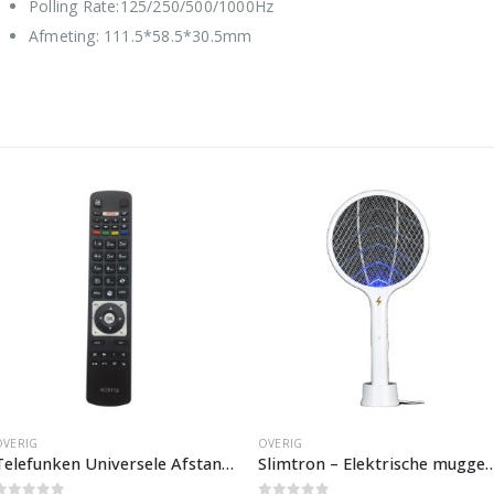
Polling Rate:125/250/500/1000Hz
Afmeting: 111.5*58.5*30.5mm
OVERIG
OVERIG
Telefunken Universele Afstandsbediening RC5118 – Slimtron Hit-V1
Slimtron – Elektrische muggenmepper met a