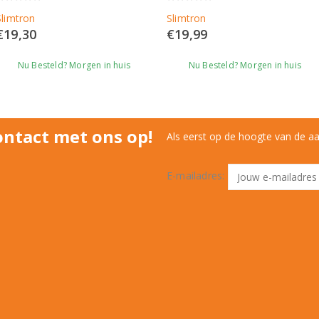
0
out of 5
0
out of 5
Slimtron
Slimtron
€
19,30
€
19,99
Nu Besteld? Morgen in huis
Nu Besteld? Morgen in huis
ntact met ons op!
Als eerst op de hoogte van de a
E-mailadres: