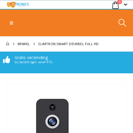
0
WINKEL
SLIMTRON SMART DEURBEL FULL HD
Gratis verzending
Makkelijk bereikbaar
bij bestellingen vanaf €70,-
Stuur een mail of whatsappje