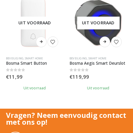
UIT VOORRAAD
UIT VOORRAAD
BEVEILIGING
,
SMART HOME
BEVEILIGING
,
SMART HOME
Bosma Smart Button
Bosma Aegis Smart Deurslot
0
out of 5
0
out of 5
€
11,99
€
119,99
Uit voorraad
Uit voorraad
Vragen? Neem eenvoudig contact
met ons op!