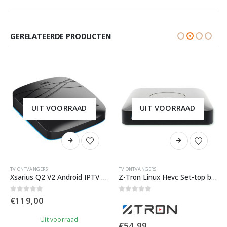
GERELATEERDE PRODUCTEN
UIT VOORRAAD
UIT VOORRAAD
TV ONTVANGERS
TV ONTVANGERS
Xsarius Q2 V2 Android IPTV Set Top Box
Z-Tron Linux Hevc Set-top box
0
out of 5
0
out of 5
€
119,00
Uit voorraad
€
54,99