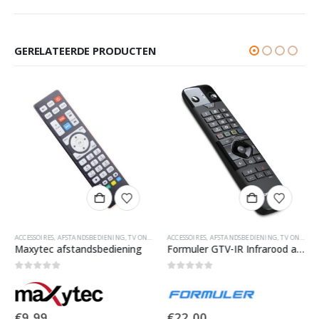
GERELATEERDE PRODUCTEN
ACCESSOIRES
,
AFSTANDSBEDIENING
,
TV ONTVANGERS
ACCESSOIRES
,
AFSTANDSBEDIENING
,
TV ONTVANGERS
Maxytec afstandsbediening
Formuler GTV-IR Infrarood afstandsbediening
0
out of 5
0
out of 5
€
9,99
€
22,00