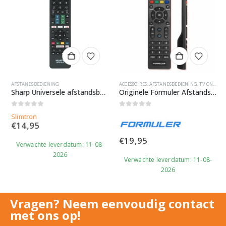
AFSTANDSBEDIENING
ACCESSOIRES
,
AFSTANDSBEDIENING
,
TV ONTVANGERS
Sharp Universele afstandsbediening – Smart TV Remote
Originele Formuler Afstandsbediening (Klein)
0
out of 5
0
out of 5
Slimtron
€
14,95
€
19,95
Verwachte leverdatum: 11-08-
2026
Verwachte leverdatum: 11-08-
2026
Vragen? Neem eenvoudig contact
met ons op!