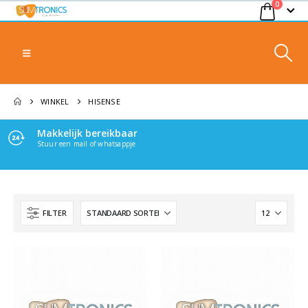
0
WINKEL
HISENSE
Makkelijk bereikbaar
Stuur een mail of whatsappje
FILTER