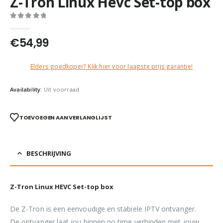
Z-Tron Linux Hevc Set-top box
0
out of 5
€
54,99
Elders goedkoper? Klik hier voor laagste prijs garantie!
Availability:
Uit voorraad
TOEVOEGEN AAN VERLANGLIJST
BESCHRIJVING
Z-Tron Linux HEVC Set-top box
De Z-Tron is een eenvoudige en stabiele IPTV ontvanger.
De ontvanger laat jou binnen no time verbinden met jouw