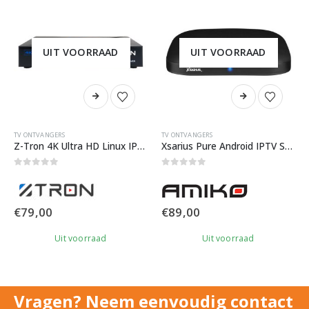
UIT VOORRAAD
UIT VOORRAAD
TV ONTVANGERS
TV ONTVANGERS
Z-Tron 4K Ultra HD Linux IPTV Box
Xsarius Pure Android IPTV Set Top Box
0
out of 5
0
out of 5
€
79,00
€
89,00
Uit voorraad
Uit voorraad
Vragen? Neem eenvoudig contact