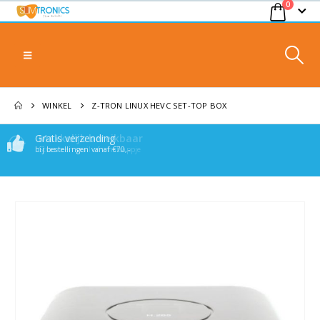
0
WINKEL
Z-TRON LINUX HEVC SET-TOP BOX
Gratis verzending
Makkelijk bereikbaar
bij bestellingen vanaf €70,-
Stuur een mail of whatsappje