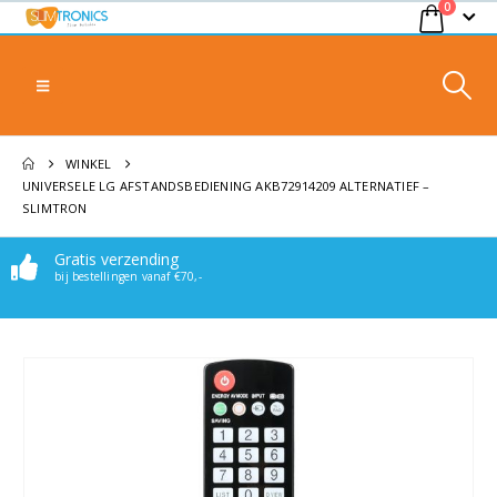
0
WINKEL
UNIVERSELE LG AFSTANDSBEDIENING AKB72914209 ALTERNATIEF –
SLIMTRON
Gratis verzending
Makkelijk bereikbaar
bij bestellingen vanaf €70,-
Stuur een mail of whatsappje