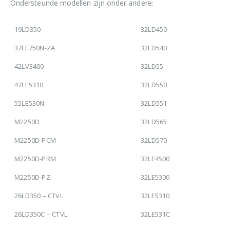
Ondersteunde modellen zijn onder andere:
19LD350
32LD450
37LE750N-ZA
32LD540
42LV3400
32LD55
47LE5310
32LD550
55LE530N
32LD551
M2250D
32LD565
M2250D-PCM
32LD570
M2250D-PRM
32LE4500
M2250D-PZ
32LE5300
26LD350 – CTVL
32LE5310
26LD350C – CTVL
32LE531C