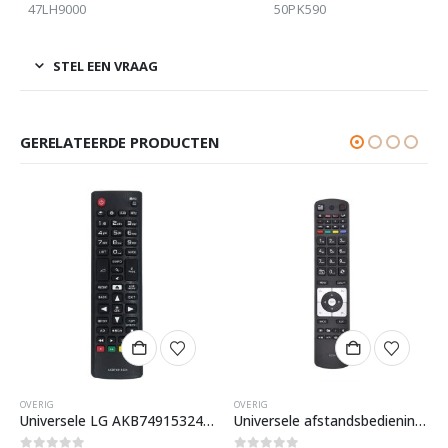
47LH9000
50PK590
STEL EEN VRAAG
GERELATEERDE PRODUCTEN
OVERIG
OVERIG
Universele LG AKB74915324 Afstandsbediening – Slimtron
Universele afstandsbediening RC5117 – Slimtron Hit-V2