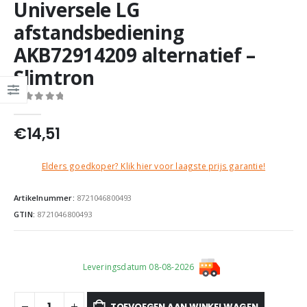
Universele LG
afstandsbediening
AKB72914209 alternatief –
Slimtron
0
out of 5
€
14,51
Elders goedkoper? Klik hier voor laagste prijs garantie!
Artikelnummer:
8721046800493
GTIN:
8721046800493
Leveringsdatum 08-08-2026
TOEVOEGEN AAN WINKELWAGEN