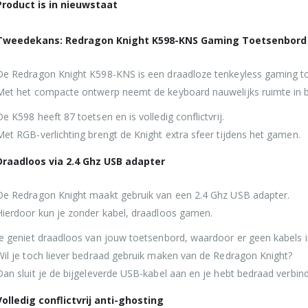
Product is in nieuwstaat
Tweedekans: Redragon Knight K598-KNS Gaming Toetsenbord
De Redragon Knight K598-KNS is een draadloze tenkeyless gaming t
Met het compacte ontwerp neemt de keyboard nauwelijks ruimte in b
De K598 heeft 87 toetsen en is volledig conflictvrij.
Met RGB-verlichting brengt de Knight extra sfeer tijdens het gamen.
Draadloos via 2.4 Ghz USB adapter
De Redragon Knight maakt gebruik van een 2.4 Ghz USB adapter.
Hierdoor kun je zonder kabel, draadloos gamen.
Je geniet draadloos van jouw toetsenbord, waardoor er geen kabels 
Wil je toch liever bedraad gebruik maken van de Redragon Knight?
Dan sluit je de bijgeleverde USB-kabel aan en je hebt bedraad verbind
Volledig conflictvrij anti-ghosting