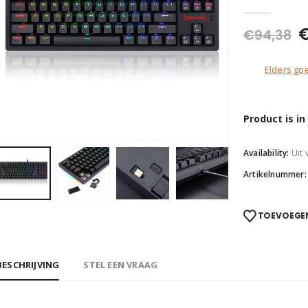
0
out of 5
O
€
94,38
p
w
Elders goe
€
Product is i
Availability:
Uit
Artikelnummer
TOEVOEGEN
BESCHRIJVING
STEL EEN VRAAG