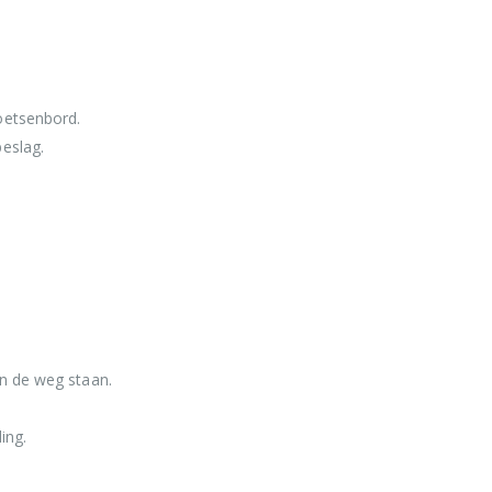
oetsenbord.
eslag.
in de weg staan.
ing.