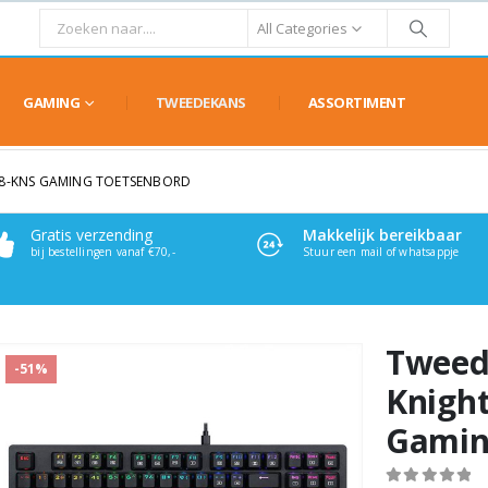
All Categories
GAMING
TWEEDEKANS
ASSORTIMENT
98-KNS GAMING TOETSENBORD
Gratis verzending
Makkelijk bereikbaar
bij bestellingen vanaf €70,-
Stuur een mail of whatsappje
Tweed
-51%
Knigh
Gamin