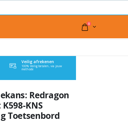
0
Veilig afrekenen
100% Veilig betalen, via jouw
methode
ekans: Redragon
t K598-KNS
g Toetsenbord