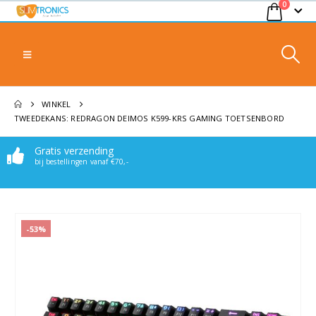
0
WINKEL
TWEEDEKANS: REDRAGON DEIMOS K599-KRS GAMING TOETSENBORD
Gratis verzending
Makkelijk bereikbaar
bij bestellingen vanaf €70,-
Stuur een mail of whatsappje
-53%