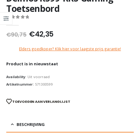
Toetsenbord
0
out of 5
Oorspronkelijke
Huidige
€
42,35
€
90,75
prijs
prijs
was:
is:
Elders goedkoper? Klik hier voor laagste prijs garantie!
€90,75.
€42,35.
Product is in nieuwstaat
Availability:
Uit voorraad
Artikelnummer:
571300599
TOEVOEGEN AAN VERLANGLIJST
BESCHRIJVING