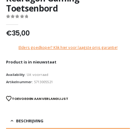
Toetsenbord
0
out of 5
€
35,00
Elders goedkoper? Klik hier voor laagste prijs garantie!
Product is in nieuwstaat
Availability:
Uit voorraad
Artikelnummer:
5713005521
TOEVOEGEN AAN VERLANGLIJST
BESCHRIJVING