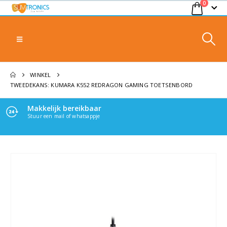
0
WINKEL
TWEEDEKANS: KUMARA K552 REDRAGON GAMING TOETSENBORD
Makkelijk bereikbaar
Veilig afrekenen
Stuur een mail of whatsappje
100% Veilig betalen, via jouw methode