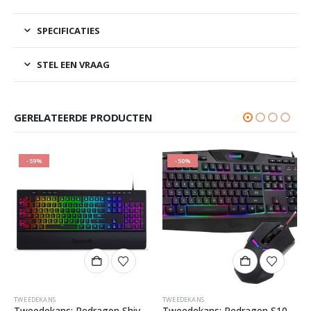
SPECIFICATIES
STEL EEN VRAAG
GERELATEERDE PRODUCTEN
-59%
-50%
TWEEDEKANS
TWEEDEKANS
Tweedekans: Redragon Shiva K512 RGB Gaming Toetsenbord
Tweedekans: Redragon S101-5 Gaming Set