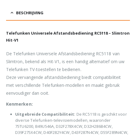
BESCHRIJVING
Telefunken Universele Afstandsbediening RC5118 – Slimtron
Hit-V1
De Telefunken Universele Afstandsbediening RC5118 van
Slimtron, bekend als Hit-V1, is een handig alternatief om uw
Telefunken TV-toestellen te bedienen.
Deze vervangende afstandsbediening biedt compatibiliteit
met verschillende Telefunken-modellen en maakt gebruik
eenvoudiger dan ooit.
Kenmerken:
Uitgebreide Compatibiliteit:
De RC5118 is geschikt voor
diverse Telefunken-televisiemodellen, waaronder
75TU6200, B49U546A, D32F278X4CW, D32H286B4CW,
D39F275X4CW, D40F282Y4CW, D43F287N4CW, D55F289N4CW,