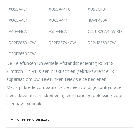
XU55A401
XU55A441C
XU55C401
XU65A401
XU65A441
48WF400A
A40F446A
A55F446A
C55U320A4CW-3D
D32F286B4CW
D32F287N4CW
D32H286B3CW
D39F265B3CW
De Telefunken Universele Afstandsbediening RC5118 –
Slimtron Hit-V1 is een praktisch en gebruiksvriendelijk
apparaat om uw Telefunken-televisie te bedienen.
Met zijn brede compatibiliteit en eenvoudige configuratie
biedt deze afstandsbediening een handige oplossing voor
alledaags gebruik.
STEL EEN VRAAG