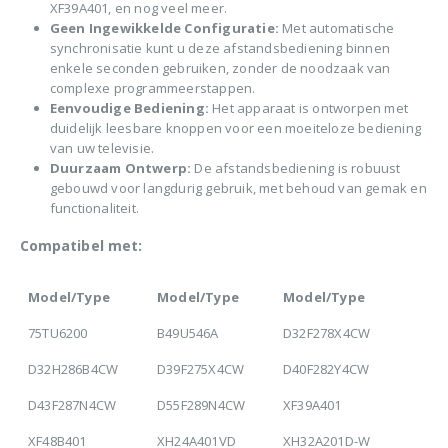
XF39A401, en nog veel meer.
Geen Ingewikkelde Configuratie:
Met automatische
synchronisatie kunt u deze afstandsbediening binnen
enkele seconden gebruiken, zonder de noodzaak van
complexe programmeerstappen.
Eenvoudige Bediening:
Het apparaat is ontworpen met
duidelijk leesbare knoppen voor een moeiteloze bediening
van uw televisie.
Duurzaam Ontwerp:
De afstandsbediening is robuust
gebouwd voor langdurig gebruik, met behoud van gemak en
functionaliteit.
Compatibel met:
Model/Type
Model/Type
Model/Type
75TU6200
B49U546A
D32F278X4CW
D32H286B4CW
D39F275X4CW
D40F282Y4CW
D43F287N4CW
D55F289N4CW
XF39A401
XF48B401
XH24A401VD
XH32A201D-W