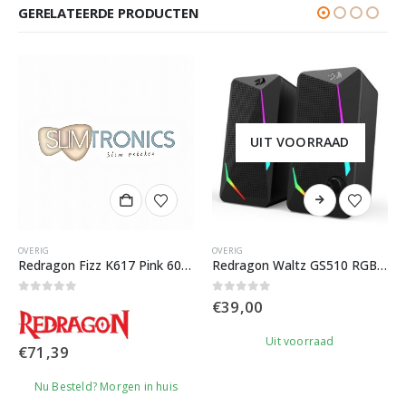
GERELATEERDE PRODUCTEN
UIT VOORRAAD
OVERIG
OVERIG
Redragon Fizz K617 Pink 60% Gaming Toetsenbord
Redragon Waltz GS510 RGB Gaming Speakers
0
out of 5
0
out of 5
€
39,00
Uit voorraad
€
71,39
Nu Besteld? Morgen in huis