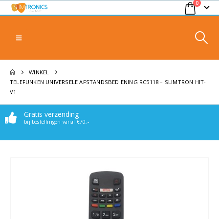
0
WINKEL
TELEFUNKEN UNIVERSELE AFSTANDSBEDIENING RC5118 – SLIMTRON HIT-
V1
Gratis verzending
Makkelijk bereikbaar
bij bestellingen vanaf €70,-
Stuur een mail of whatsappje