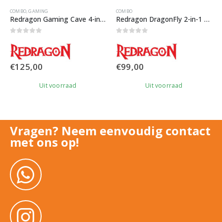
COMBO
,
GAMING
COMBO
Redragon Gaming Cave 4-in-1 Gaming Set
Redragon DragonFly 2-in-1 Gaming Set
0
out of 5
0
out of 5
€
125,00
€
99,00
Uit voorraad
Uit voorraad
Vragen? Neem eenvoudig contact
met ons op!