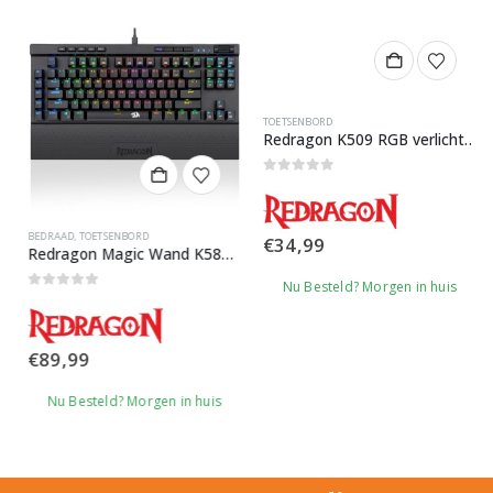
BEDRAAD
,
TOETSENBORD
TOETSENBORD
Redragon Magic Wand K587 RGB Gaming Toetsenbord
Redragon K509 RGB verlichte DYAUS Gaming toetsenbord
0
out of 5
0
out of 5
€
89,99
€
34,99
Nu Besteld? Morgen in huis
Nu Besteld? Morgen in huis